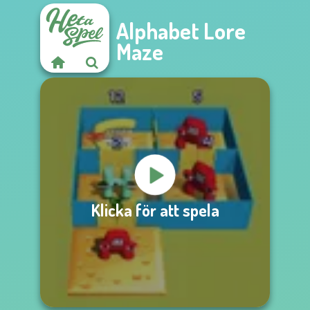
Alphabet Lore
Maze
Klicka för att spela