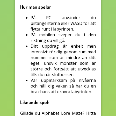
Hur man spelar
På PC använder du
piltangenterna eller WASD för att
flytta runt i labyrinten.
På mobilen sveper du i den
riktning du vill gå.
Ditt uppdrag är enkelt men
intensivt: rör dig genom rum med
nummer som är mindre än ditt
eget, undvik monster som är
större och fortsätt att utvecklas
tills du når slutbossen.
Var uppmärksam på nivåerna
och håll dig vaken så har du en
bra chans att erövra labyrinten.
Liknande spel:
Gillade du Alphabet Lore Maze? Hitta