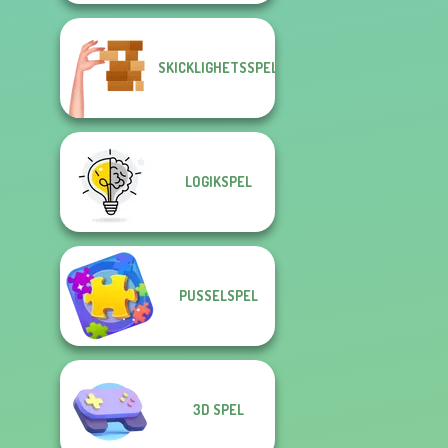
SKICKLIGHETSSPEL
LOGIKSPEL
PUSSELSPEL
3D SPEL