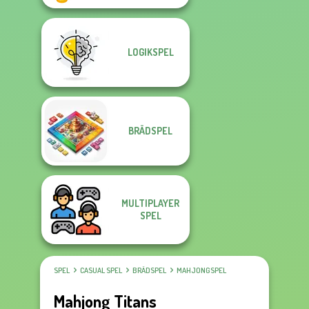
LOGIKSPEL
BRÄDSPEL
MULTIPLAYER
SPEL
SPEL
CASUAL SPEL
BRÄDSPEL
MAHJONGSPEL
Mahjong Titans