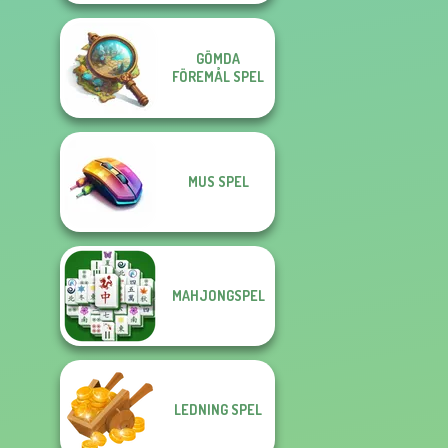
GÖMDA
FÖREMÅL SPEL
MUS SPEL
MAHJONGSPEL
LEDNING SPEL