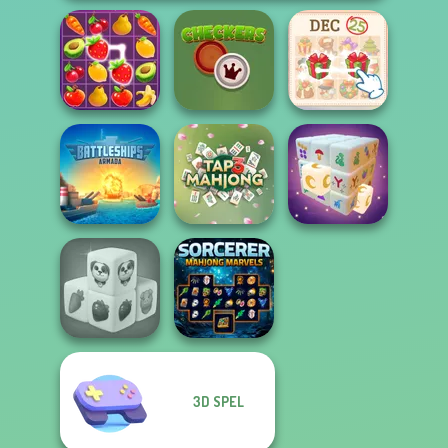
KrisMas Mahjong
Fruit Mahjong
Checkers
2
Battleships
Armada
Tap 3 Mahjong
Mystic Mahjong
3D SPEL
Farm Mahjong
Sorcerer
3D
Mahjong Marvels