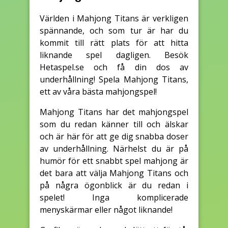
Världen i Mahjong Titans är verkligen
spännande, och som tur är har du
kommit till rätt plats för att hitta
liknande spel dagligen. Besök
Hetaspel.se och få din dos av
underhållning! Spela Mahjong Titans,
ett av våra bästa mahjongspel!
Mahjong Titans har det mahjongspel
som du redan känner till och älskar
och är här för att ge dig snabba doser
av underhållning. Närhelst du är på
humör för ett snabbt spel mahjong är
det bara att välja Mahjong Titans och
på några ögonblick är du redan i
spelet! Inga komplicerade
menyskärmar eller något liknande!