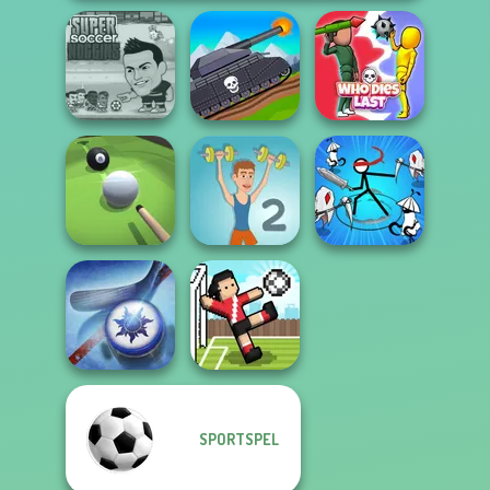
Super Soccer
Tanks 2D: Tank
Noggins
Wars
Who Dies Last
Stickman Rogue
Pool Master 3D
Muscle Clicker 2
Online
SPORTSPEL
Air Hockey Cup
Soccer Random