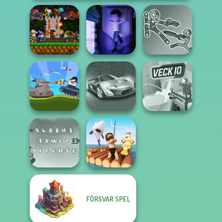
Mini Guardians
Stick Duel: Battle
Castle Defense
Cursed Dreams
Hero
Battle Of Tank
Steel
Grand Cyber City
Veck.io
FÖRSVAR SPEL
Bloons Tower
Defense
Raft Life