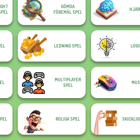
IGHT
GÖMDA
HJÄR
SPEL
FÖREMÅL SPEL
EL
LEDNING SPEL
LOGI
MULTIPLAYER
EL
MUS
SPEL
PEL
ROLIGA SPEL
SKICKLI