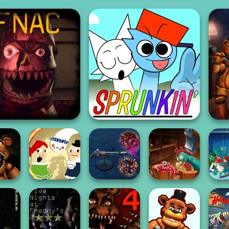
Nights At Christmas
FNF Sprunkin'
F
ght at
Ghost
Headless
Lab Of
tist
Haunt the House
Exterminator
Zombie Chicken