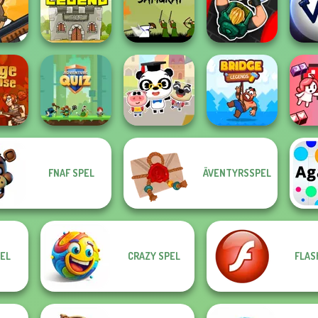
ors:
Stickman
Room
Age of War
Castle of Magic
Archero Fight
Merg
Straw Hat
Hunter Assassin
Stick
Wars
Soldier Legend
Samurai
2
FNAF SPEL
ÄVENTYRSSPEL
efense
Adventure Quiz
Dr. Panda School
Bridge Legends
Hea
EL
CRAZY SPEL
FLAS