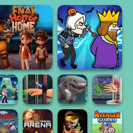
NAF Horror At Home
Murder
 The Living
Hand Me The
Sharkosaurus
Handless
Dead
Goods
Rampage
Millionaire