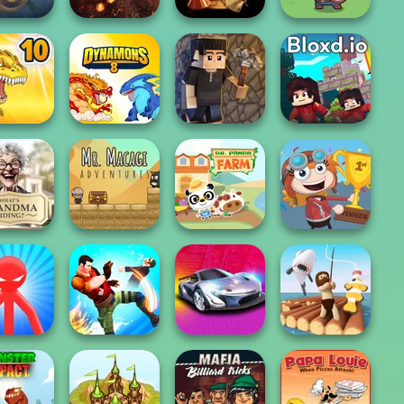
ry Shark
a: Horror
Zombie
Apothecarium -
Nig...
Outbreak Arena
Renaissance of...
Avenger Guard
amons 10
Dynamons 8
Vectaria.io
Bloxd.io
Is Grandma
Mr. Macagi
iding
Adventures
Dr. Panda Farm
Poptropica
tickman vs