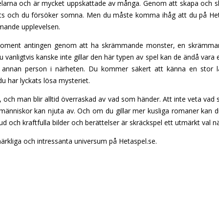
pelarna och är mycket uppskattade av många. Genom att skapa och s
kts och du försöker somna. Men du måste komma ihåg att du på Hetaspe
mande upplevelsen.
moment antingen genom att ha skrämmande monster, en skrämmand
vanligtvis kanske inte gillar den här typen av spel kan de ändå vara
nnan person i närheten. Du kommer säkert att känna en stor lät
u har lyckats lösa mysteriet.
g, och man blir alltid överraskad av vad som händer. Att inte veta va
människor kan njuta av. Och om du gillar mer kusliga romaner kan du
 och kraftfulla bilder och berättelser är skräckspel ett utmärkt val nä
märkliga och intressanta universum på Hetaspel.se.