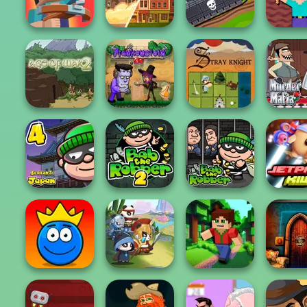
Dr. Panda Airport
Clean the Ocean
Online
Tow
Noob Mi
Noob: Zombie
Tanks 2D: Tank
Escape 
Prison Escape
End of War
Wars
Pris
Age of War 2
Frankenstein Go
Stray Knight
Murder 
Bob The Robber
4 Season 3:
Bob the Robber
Jap...
2
Bob the Robber
Jetpack Ki