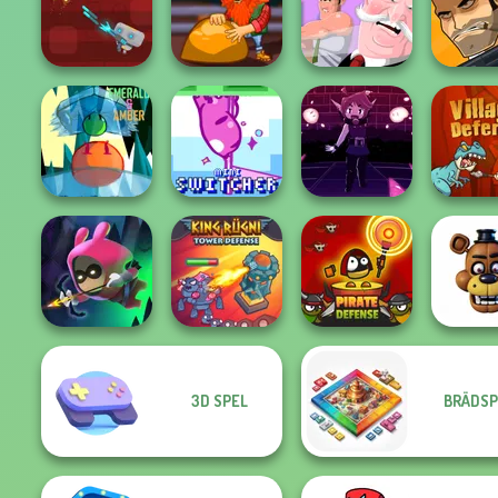
Ball Tales - The
100 Do
Holy Treasure
Panda Legend
Minicraft
Escape 
Robo Battle
Gold Miner Jack
The Office Guy
Mafia 
Emerald and
Amber
Mini Switcher
LinQuest
Village D
3D SPEL
BRÄDSP
Arrow's
Adventure
King Rugni
Pirate Defense