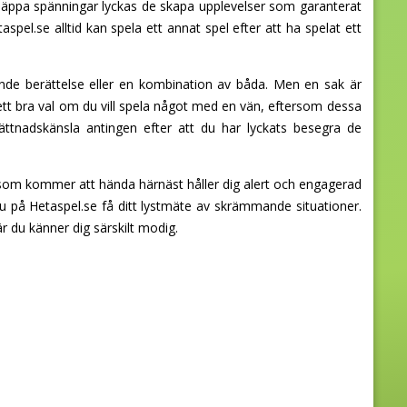
läppa spänningar lyckas de skapa upplevelser som garanterat
l.se alltid kan spela ett annat spel efter att ha spelat ett
e berättelse eller en kombination av båda. Men en sak är
 ett bra val om du vill spela något med en vän, eftersom dessa
tnadskänsla antingen efter att du har lyckats besegra de
d som kommer att hända härnäst håller dig alert och engagerad
 på Hetaspel.se få ditt lystmäte av skrämmande situationer.
r du känner dig särskilt modig.