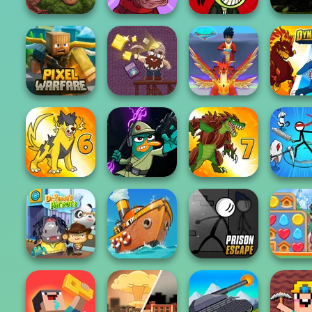
Trollface Quest:
Trollface Quest:
Five Nigh
Rio Rex
Horror 2
Horror
Freddy
Minecraft Pixel
Warfare
Gold Mine
Mystical Blade 3D
Dynamo
Agent P Rebel
Stickman
Dynamons 6
Spy
Dynamons 7
Onli
Prison Escape
Vega Mix: