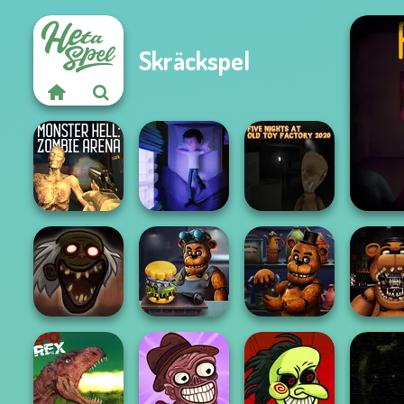
Skräckspel
Monster Hell:
Five Nights at Old
Five 
Zombie Arena
Cursed Dreams
Toy Factory...
Trollface Quest:
FNAF: Ni
Horror 3
FNAF Burger
FNAF Bartender
the Den