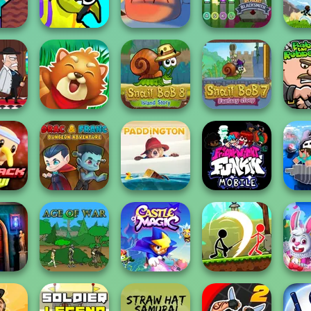
n
And Fight
Knight
Challenge
Monst
ner:
From
Funny Blade &
My Pocket
on
Magic
Fireblob Winter
Blacksmith
Monst
Bob T
4 S
Mafia
Squirrel Hero
Snail Bob 8
Snail Bob 7
Friday Night
Funkin': Foned
wi Lite
Drac & Franc
Paddington
In...
Noob