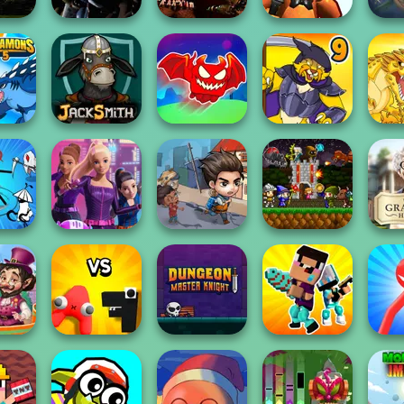
Hung
ts at
Five Nights at
Five Nights at
Huggy Wuggy
Aren
's 3
Freddys 2
Freddy’s 4
Shooter
Obby The
Legendary
ns 5
Jacksmith
Dragon
Dynamons 9
Dyn
 Rogue
Spy Squad
Last Day On Earth
Mini Guardians
What 
ne
Academy
Survival
Castle Defense
H
 Fairy
Alphabet: Merge
Dungeon Master
Noob vs Pro
Red S