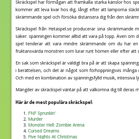
Skräckspel har förmågan att framkalla starka känslor hos s
kommer att leva kvar hos dig, långt efter att lamporna släc
skrämmande spel och försöka distansera dig från den skräm
Skräckspel från Hetaspel.se producerar sina skrämmande 
säker: spänningen kommer alltid att vara på topp. Även om du 
spel tenderar att vara mindre skrämmande om du har en a
fruktansvärda monstren som lurar runt hörnen eller efter att d
En sak som skräckspel är väldigt bra på är att skapa spännin
i berättelsen, och det är något som förhoppningsvis många 
Och med en kombination av spänningsfylld musik, intensiva ljud
Mängder av skräckspel väntar på att välkomna dig till deras 
Här är de mest populära skräckspel:
FNF Sprunkin'
Murder
Monster Hell: Zombie Arena
Cursed Dreams
Five Nights At Christmas