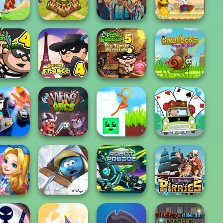
er School
Gang Brawlers
Grand Cyber City
Raft Life
Papa Louie:
Mafia Billiard
When Pizzas
er Impact
Takeover
Tricks
Attack
he Robber
Bob The Robber
eason 2:
Bob The Robber
5: Temple
Rus...
4 Season 1: Fra...
Adven...
Snail Bob 5
Stickman
Parkour 2: Lucky
Mr Bean Solitaire
 vs Cops
Viking vs Orcs
Bloc...
Adventures