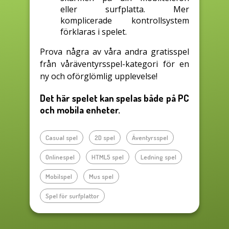
eller surfplatta. Mer
komplicerade kontrollsystem
förklaras i spelet.
Prova några av våra andra gratisspel
från våräventyrsspel-kategori för en
ny och oförglömlig upplevelse!
Det här spelet kan spelas både på PC
och mobila enheter.
Casual spel
2D spel
Äventyrsspel
Onlinespel
HTML5 spel
Ledning spel
Mobilspel
Mus spel
Spel för surfplattor