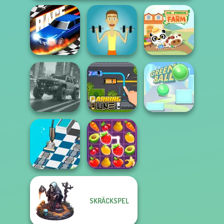
Drag Race 3D
Muscle Clicker
Dr. Panda Farm
4x4 Offroader
Parking Line
Green Ball
SKRÄCKSPEL
Dusty Maze
Hunter
Fruit Mahjong