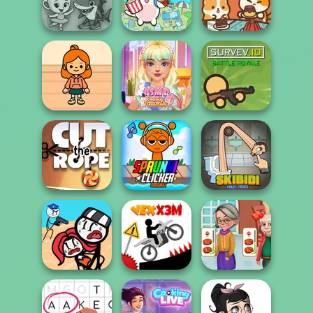
Marie Antoinette
2.0
A Fairy Tale
Kartoon Princess
Paws & Pals
Merge Brainrot
Spot The Cat
Diner
TB Avataria Life
ASMR Beauty
Girl
Treatment
Survev.io
Super Sprunki
Skibidi Toilet
Cut the Rope
Clicker
Puzzle