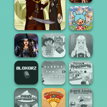
FNAF Horror At
Home
Toca Boca
Everything
Firebender Zuko
Unlocked
Mystic Coven The
Dora Cooking in
Sisterhood of...
la Cucina
Elven Makeover
Bloons Tower
Bloxorz
Defense
Papa's Freezeria