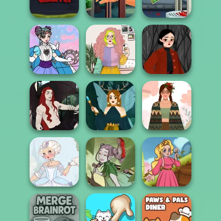
Age of War
Haunt the House
Right Mix
Hand Me The
Handless
Zombie Quarrel
Goods
Millionaire
Magical Girl
Sabrina's Witchy
Makeup!
Saturday Vibes
Wardrobe
Casual Magic
Fairycore
Maker 2.0
Dark Fae
Aesthetic