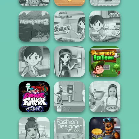
Papa Louie:
Papa's
Around the
When Pizzas
Cupcakeria
Worlds Pizza
Attack
Sara's Cooking
Sara's Cooking
Age of War 2
Class - Garlic...
Class: Burritos
Sara's Cooking
Sara's Cooking
Class:
Best Burgers In
Class Lentil So...
Thanksgi...
Town
Friday Night
Funkin': Foned