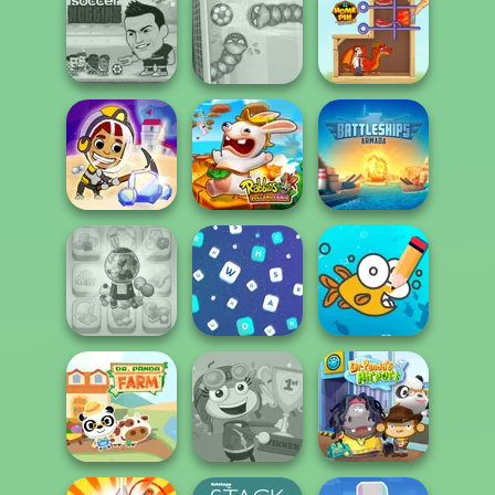
Mahjong Sweet
Easter
Mosaic Artimo
Easter
Eggventure
Super Soccer
Noggins
Soccer Snakes
Home Pin 1
Idle Miner Space
Rabbids Volcano
Battleships
Rush
Panic
Armada
Candy Shop
Cute Coloring
Merge
Words Match
Games