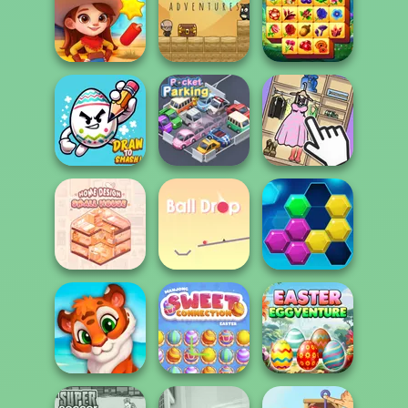
Sorcerer
Wipe Insight
The Cargo
Mahjong Marvels
Master
Mr. Macagi
Spring Tile
Wild West Match
Adventures
Master
Draw To Smash!
Pocket Parking
Organize It
Home Design:
Small House
Ball Drop
Puzzle Fever