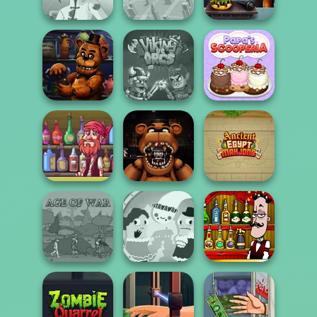
In...
The Waitress
Whats For Dinner
Fashion
Fashion
Designer World
Designer New
Tour
York
FNAF Burger
Papa's
FNAF Bartender
Viking vs Orcs
Scooperia
Pirate Bartender
FNAF: Night at
Ancient Egypt
Captain's Gro...
the Dentist
Mahjong
Bartender The