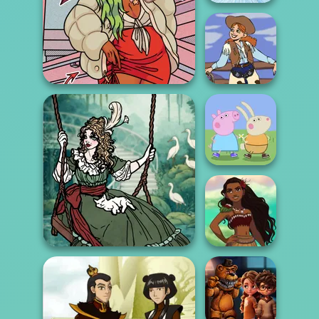
Ice Ballerina
https://www.dolldivine.com/mei...
Cowgirl
Peppa Pig
Character
Creator
Polynesian
Moonlit Masquerade
Princess Moana