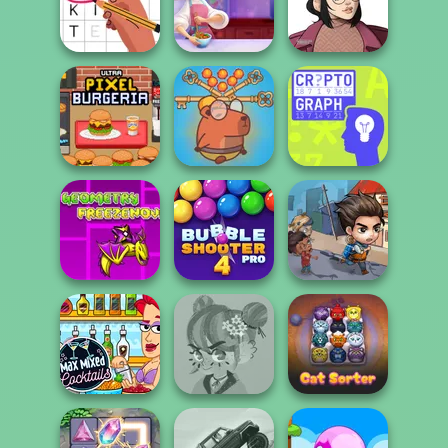
Stickman
Cooking
Jailbreak Story
Vex X3M
Madness
Cooking Live: Be
Casual Icon
Letters Match
a Chef&Cook
Maker
Save Baby
Ultra Pixel
Capybaras: Pull
Burgeria
Pin
Cryptograph
Geometry Dash:
FreezeNova
Bubble Shooter
Last Day On Earth
Game
Pro 4
Survival