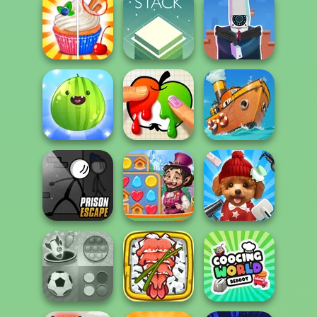
Dr. Panda Farm
Poptropica
Dr. Panda Airport
Cameraman vs
Rachel Holmes
Stack
Toilets Puzzle
Put The Fruit
Together
Paint It
Clean the Ocean
Prison Escape
Vega Mix: Fairy
Online
Town
Pet Salon 2