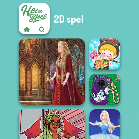
2D spel
ASMR Girl:
Livestream
Mukbang
DIY Phone Case
Medieval Doll
Shop