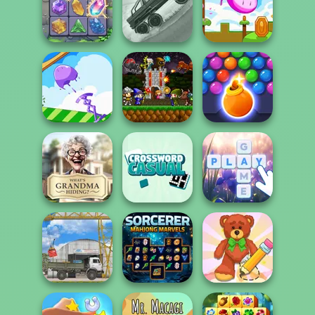
Max Mixed
Cocktails
Pastel Summer
Cat Sorter Puzzle
Hill Climbing
Crystal Connect
Mania
Mini Steps
Mini Guardians
Bubble Shooter
Mini Springs
Castle Defense
HD 3
What Is Grandma
Casual
Hiding
Crossword
Bubble Letters