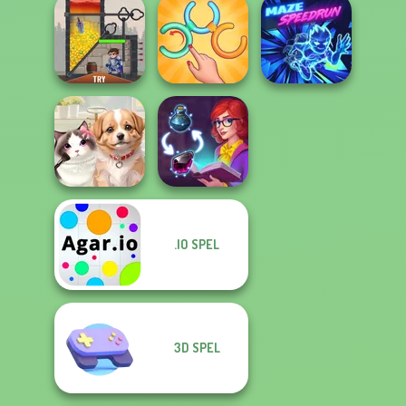
Giant Sushi:
Mind Games for
Merge Master
Cooking World
2-3-4 Player
Game
Reborn
Untangle Rings
Rescue Hero
Master
Maze Speedrun
.IO SPEL
Pet Salon
Sorting Sorcery
3D SPEL