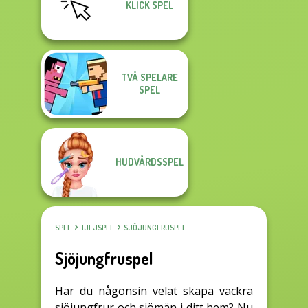
KLICK SPEL
TVÅ SPELARE
SPEL
HUDVÅRDSSPEL
SPEL
TJEJSPEL
SJÖJUNGFRUSPEL
Sjöjungfruspel
Har du någonsin velat skapa vackra
sjöjungfrur och sjömän i ditt hem? Nu