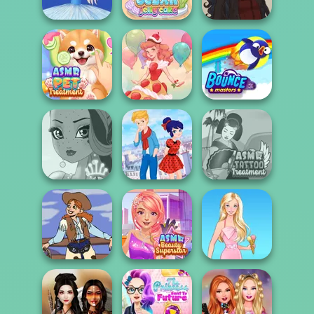
Firebender Zuko
Mukbang
Forest Fae
Tiny Baker Ocean
Ice Ballerina
Jelly Cake
Gothic Heroine
ASMR Pet
Treatment
Dessert Girl
Bouncemasters
Ladybird Secret
ASMR Tattoo
Fairy Tale High
Identity Revea...
Treatment
ASMR Beauty