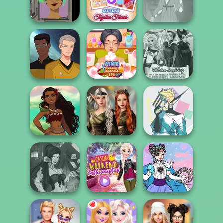
The Celebrity Way
All The Single
Restaurant
Of Life
Ladies
Organising
Cyber Character
Sisters Together
Rapunzel
Creator
Forever
Fashion
Trekkie Meiker
ASMR Beauty
Villains Inspiring
M/M
Japanese Spa
Fashion Tre...
Elven Kingdom
Hunter:
Polynesian
Forest Of
Nonbinary
Princess Moana
Wonder...
Demon