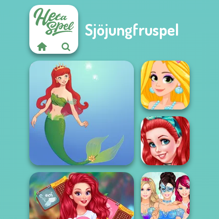
Sjöjungfruspel
Rapunzel
Mermaid Style
Ariel's Instagram
Cute Mermaid
Profile