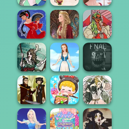
Cooking
Restaurant
A Girl And Her Pet
Kitchen
Portrait Maker
Flamenco Dancer
Medieval Doll
https://www.dolldivine.com/m
Moonlit
Five Nights At
Masquerade
Folklore Fashion
Christmas
ASMR Girl:
Livestream