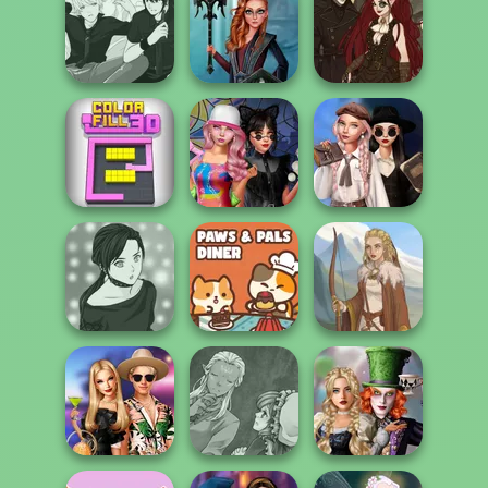
Pomegranate
Billie's Weekly
Manga Creator -
Pop: Autumn
Planner
Fantasy World...
Fashio...
The Alchemist:
Manga Creator -
Centaur
Steampunk PFP
Rebels Page 3
Princesses
M...
Wednesday's
Spin The Bottle
Breakup
Color Fill 3D
Style Exchange...
Handbook
Manga Creator -
Paws & Pals
Rebels Page 2
Diner
Viking Woman