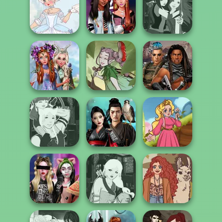
Babs' Spring
Fairycore
Wedding
Aesthetic
SNK Cosplayer
Marie Antoinette
Fashionistas'
Manga Creator -
2.0
Faceoff
Fantasy World...
Princesses
Fantasy
Cyberpunk
Makeover
A Fairy Tale
Guardians
Manga Creator -
Samurai Spirit
Fantasy World...
Legacy of Honor
Kartoon Princess