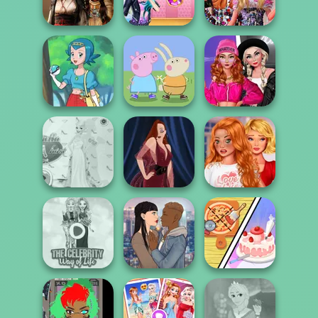
Cowgirl
Superstar
Barbie
The Princess
Sent To The
Bestie Birthday
Battle Maidens
Futur...
Surprise
Peppa Pig
Fashion Wars
Character
Monochrome Vs
Pokegirl
Creator
Rai...
Bestie To The
Princess Gala
Rescue Breakup
Host
Pin-up Jessica
P...
Dolly's