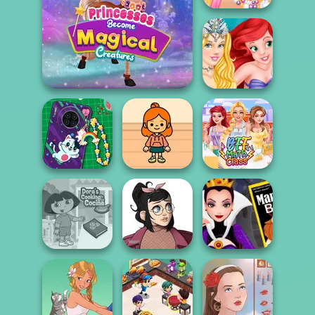
Barbie Dazzling
Mermaid
Princesses Become
Ariel Underwater
Magical Crea...
Sleepover
DIY Phone Case
TB Avataria Life
Shop
Girl
BFF Math Class
Dora Cooking in
Casual Icon
Evil Queen's
la Cucina
Maker
Revenge