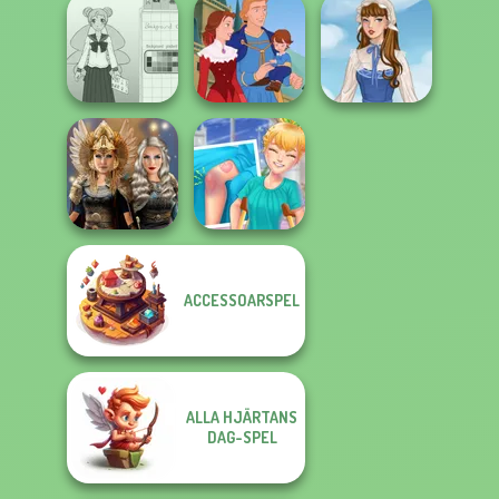
Cyber Chic
ASMR Nail
Makeover
Treatment
Greek Gods
Queens
School Girl Dress
Up V3
Life Story
French Folklore
ACCESSOARSPEL
Norse
Knee Case
Goddesses
Simulator
ALLA HJÄRTANS
DAG-SPEL