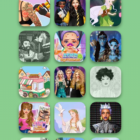
Manga Creator
Alice and
BFFs' Birthday
World Of
Friends:
Bash For Babs
Fantasy...
Enchanted W...
Tattoo Master 3D:
Hogwarts
Crazy Art
Princesses
Pixie Friends
Manga Creator
World Of
ASMR Stye
Avatar Na'vi
Fantasy...
Treatment
Warriors Saga
Party Crashers
Ex-Boyfriend
Purr-fect Scoops
Ed...
Belle Époque