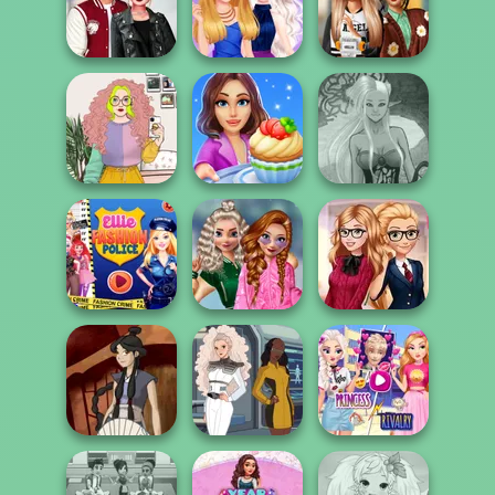
Fantasy Fortune
Casual Weekend
Magical Girl
Teller
Fashionistas
Makeup!
Kiss, Marry, Hate
Dress To Impress
Challenge
BFFs Night Out
Back To Schoo...
Cooking Stories:
Dark Mage
Saturday Vibes
Fun Cafe
Creator
School
Ellie Fashion
Popularity
Back To School
Police
Challenge
Fashionistas