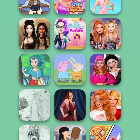
Ladybird Secret
ASMR Tattoo
Fairy Tale High
Identity Revea...
Treatment
ASMR Beauty
Cowgirl
Superstar
Barbie
The Princess
Sent To The
Bestie Birthday
Battle Maidens
Futur...
Surprise
Peppa Pig
Fashion Wars
Character
Monochrome Vs
Pokegirl
Creator
Rai...
Bestie To The