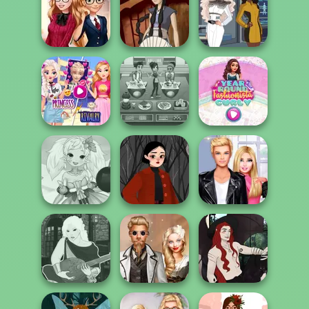
School
Dark Mage
Ellie Fashion
Popularity
Creator
Police
Challenge
Back To School
Waterbender:
Trekkie Meiker
Fashionistas
Katara
F/F
Elsa And
Rapunzel
Cooking Cafe
Year Round
Princess Riv...
Food Chef
Fashionista Curly
Anime Fairy
Sabrina's Witchy
Roomies Blind
Creator
Wardrobe
Date