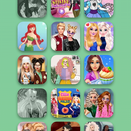
Elven Kingdom
Hunter:
Polynesian
Forest Of
Nonbinary
Princess Moana
Wonder...
Demon
Fantasy Fortune
Casual Weekend
Magical Girl
Teller
Fashionistas
Makeup!
Kiss, Marry, Hate
Cute Mermaid
Challenge
BFFs Night Out
Dress To Impress
Cooking Stories:
Back To Schoo...
Saturday Vibes
Fun Cafe