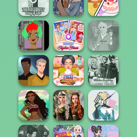
Princess Gala
Rescue Breakup
Host
Pin-up Jessica
P...
Dolly's
The Celebrity Way
All The Single
Restaurant
Of Life
Ladies
Organising
Cyber Character
Sisters Together
Rapunzel
Creator
Forever
Fashion
Trekkie Meiker
ASMR Beauty
Villains Inspiring
M/M
Japanese Spa
Fashion Tre...