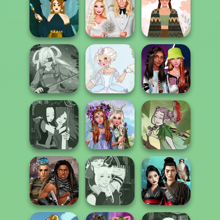
Manga Creator -
Steampunk
Casual Magic
Fantasy World...
Wedding
Maker 2.0
Babs' Spring
Fairycore
Dark Fae
Wedding
Aesthetic
Marie Antoinette
Fashionistas'
SNK Cosplayer
2.0
Faceoff
Princesses
Manga Creator -
Fantasy
Fantasy World...
Makeover
A Fairy Tale