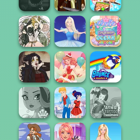
https://www.dolldivine.com/mei...
Masquerade
Folklore Fashion
ASMR Girl:
Five Nights At
Livestream
Christmas
Firebender Zuko
Mukbang
Tiny Baker Ocean
Forest Fae
Ice Ballerina
Jelly Cake
Gothic Heroine
Dessert Girl
Bouncemasters