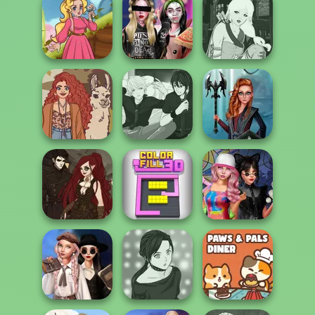
Cyberpunk
Manga Creator -
Samurai Spirit
Guardians
Fantasy World...
Legacy of Honor
Billie's Weekly
Manga Creator -
Kartoon Princess
Planner
Fantasy World...
Pomegranate
Pop: Autumn
Manga Creator -
Centaur
Fashio...
Rebels Page 3
Princesses
The Alchemist:
Steampunk PFP
Spin The Bottle
M...
Color Fill 3D
Style Exchange...