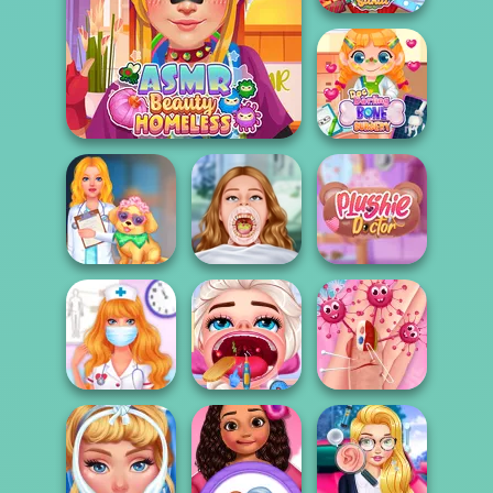
Doc Darling
Santa Surgery
Doc Darling Bone
ASMR Beauty Homeless
Surgery
TikTok Diva
Dentist
My Cute Pet Care
Adventures
Plushie Doctor
Sisters Extreme
My Hospital
Throat
Beauty's Thumb
Adventure
Emergen...
Emergency