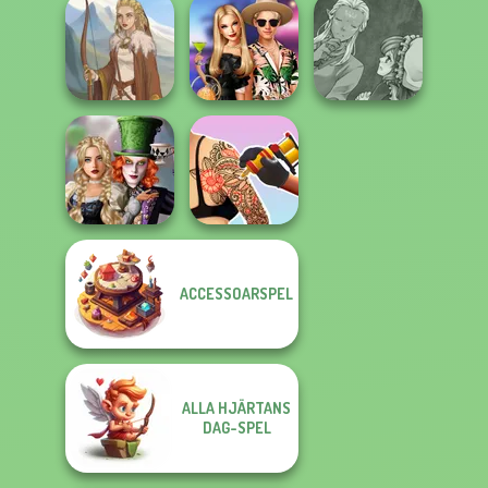
Wednesday's
Breakup
Manga Creator -
Paws & Pals
Handbook
Rebels Page 2
Diner
Manga Creator
BFFs' Birthday
World Of
Viking Woman
Bash For Babs
Fantasy...
Alice and
ACCESSOARSPEL
Friends:
Tattoo Master 3D:
Enchanted W...
Crazy Art
ALLA HJÄRTANS
DAG-SPEL