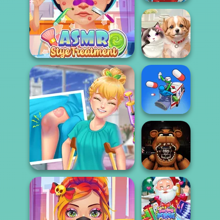
Pet Salon 2
ASMR Stye Treatment
Pet Salon
Healing Driver
FNAF: Night at
Knee Case Simulator
the Dentist