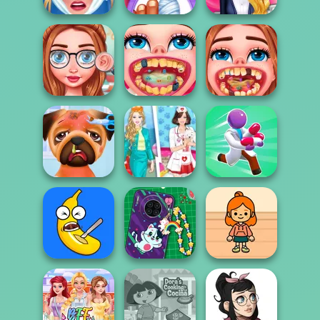
Princess Dentist
Island Princess
Blondie Licensed
Adventure
Nail Emergency
To Drive
Ear and Eyes
Ice Princess Real
Extreme Dental
Emergency
Dentist Expe...
Emergency
Princesses
Puppy Care
Barbie's Careers
Healing Rush
DIY Phone Case
TB Avataria Life