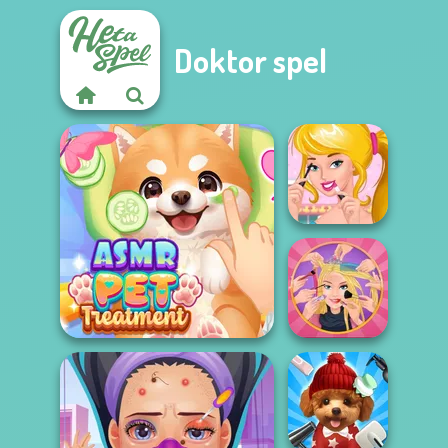
Doktor spel
Ellie's Morning
Routine
Extreme
ASMR Pet Treatment
Makeover