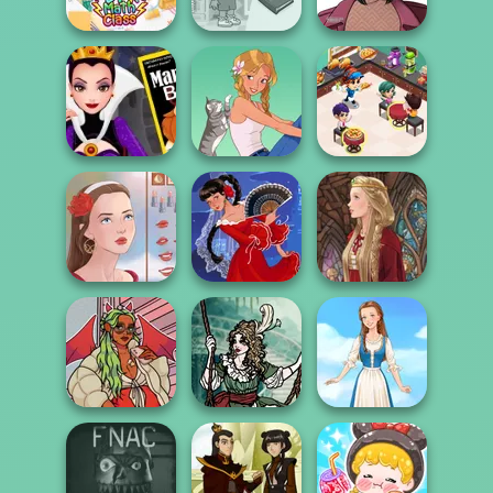
Fruit Doctor
Shop
Girl
Dora Cooking in
Casual Icon
BFF Math Class
la Cucina
Maker
Cooking
Evil Queen's
Restaurant
Revenge
A Girl And Her Pet
Kitchen
Portrait Maker
Flamenco Dancer
Medieval Doll
Moonlit