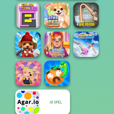
ASMR Pet
Skibidi Toilet
Color Fill 3D
Treatment
Puzzle
Falling Art
ASMR Beauty
Ragdoll
Pet Salon 2
Homeless
Simulator
.IO SPEL
Extreme
Worm Out: Brain
Makeover
Teaser Games