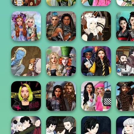
School
Dress To Impress
Dark Mage
Popularity
Anime F
Back To Schoo...
Creator
Challenge
Creat
Princesses
Fantasy
Cyberpunk
Manga Creator -
Samurai 
Makeover
Guardians
Fantasy World...
Legacy of
Manga Creator
Alice and
Manga Cr
World Of
Friends:
Hogwarts
World
Fantasy...
Enchanted W...
Princesses
Fantasy
Bab's Back to
Romance 
Urban Glam
Medieval
School Style
Seven 