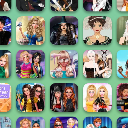
..
#squadgoals
Creator v2
Fashion Rival...
Mat
eator
Manga Creator
Manga Creator
Manga Creator
Hunter
Vampire Hunter
Vampire Hunter
Vampire Hunter
Stay
P...
P...
P...
Chri
Storybook Glam
day
Dress Up
Mystic Coven The
Belle Époque
un Day
Advent...
Sisterhood of...
Costume Creator
Elven
lice
BFFs Weirdcore
Nerd To Popular
Ascension
Prince
er
Aesthetic
Makeover Mania
Chapter 3
V
on
Princess
Fashionistas'