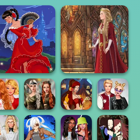
Flamenco Dancer
Medieval Doll
ie To The
Elven Kingdom
e Breakup
Forest Of
Fantasy Fortune
Kiss, Marry, Hate
P...
Wonder...
Teller
Challenge