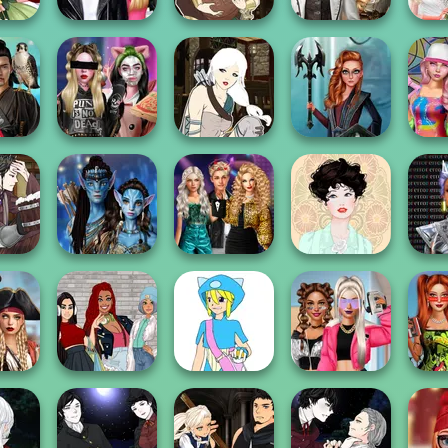
airy
Roomies Blind
Manga Creator -
Steampunk
Babs
or
Date
Fantasy World...
Wedding
W
Spirit
Billie's Weekly
Manga Creator -
Centaur
Spin 
 Honor
Planner
Fantasy World...
Princesses
Style 
eator
Party Crashers
Cyb
 Of
Avatar Na'vi
Ex-Boyfriend
Ma
...
Warriors Saga
Ed...
Belle Époque
Q
Of The
Ba
Seas
The Fly Squad:
Pokemon Trainer
BFFs Vs Bullies:
Frie