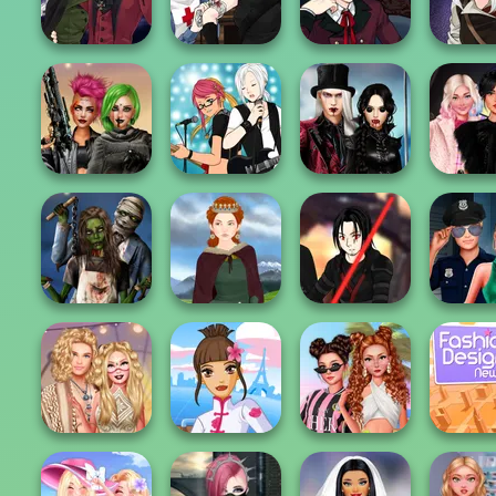
Warriors
Princesses
Cha...
Pira.
Manga Creator
Manga Creator
Manga Creator
Manga Cr
Vampire Hunter
Vampire Hunter
Vampire Hunter
Vampire 
P...
P...
P...
P...
Twilight
Cyberpunk
Manga Creator -
Enchantment
Wednes
Shieldmaidens
Rebels Page 1
Vampire R...
Besties F
Zombie
Star Wars Avatar
Style Po
Romance
Medieval Woman
Creator
Offic
Fashion
Fashi