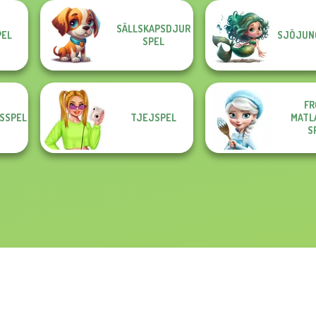
SÄLLSKAPSDJUR
PEL
SJÖJUN
SPEL
FR
SSPEL
TJEJSPEL
MATL
S