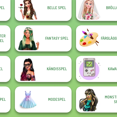
PEL
BELLE SPEL
BRÖLL
TER
FANTASY SPEL
FÄRGLÄGG
PEL
EL
KÄNDISSPEL
KAWAI
MONSTE
PEL
MODESPEL
S