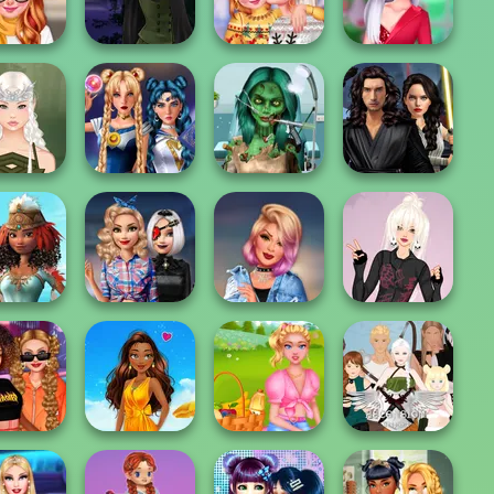
ch Pr...
Realms
Creator
Zombie Curse
Manga Creator
ing Home
Vampire Hunter
New Christmas
My Christmas
stmas Eve
P...
Sweater Design
Party Prep
Ghoulish To
Star Wars
Sailor Moon And
Gorgeous Cool
Interstellar
 Makeover
Friends Cosmic...
Zomb...
Romance
sses Royal
Babs' Style Quest
Hollywood Style
Punk Lolita
s Star
Beyond Pink
Police
Fashion
Flash Quiz