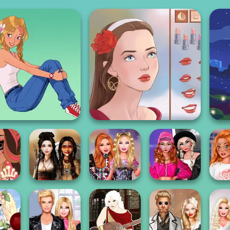
Girl And Her Pet
Portrait Maker
Fashion Wars
Best
Bestie Birthday
Monochrome Vs
Rescu
e High
Battle Maidens
Surprise
Rai...