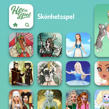
Skönhetsspel
Moonlit
A 
https://www.dolldivine.com/mei...
Masquerade
Folklore Fashion
Firebender Zuko
Forest Fae
Ice Ballerina
Fairy Tal