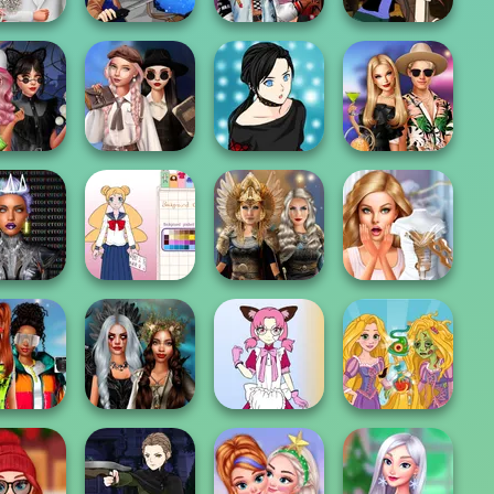
' Spring
Fashionistas'
Manga Creator -
edding
SNK Cosplayer
Faceoff
Fantasy World...
Wednesday's
The Bottle
Breakup
Manga Creator -
BFFs' Birthday
Exchange...
Handbook
Rebels Page 2
Bash For Babs
er Chic
keover
School Girl Dress
Norse
Bridezilla: Prank
ueens
Up V3
Goddesses
The Bride
bs And
nds Love
Enchanted
Tokyo Mew Mew
Rapunzel