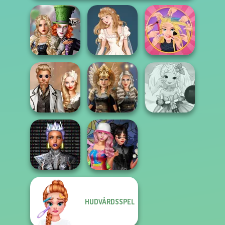
Alice and
Friends:
Wedding Dress
Extreme
Enchanted W...
Design 2
Makeover
Steampunk
Norse
Anime Fairy
Wedding
Goddesses
Creator
Cyber Chic
HUDVÅRDSSPEL
Makeover
Spin The Bottle
Queens
Style Exchange...