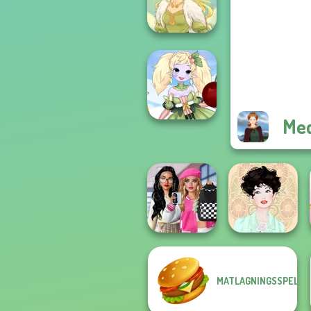
Jacksmith
Goddess Freya
Me
Anime Fairy
Creator
Bab's Back to
MATLAGNINGSSPEL
School Style
Cha...
Belle Époque