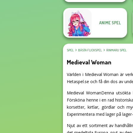
ANIME SPEL
SPEL
BÄSTA FLICKSPEL
RINMARU SPEL
Medieval Woman
Världen i Medieval Woman är verkli
Hetaspel.se och få din dos av und
Medieval WomanDenna utsökta kar
Försköna henne i en rad historiska
korsetter, kirtlar, gördlar och
Experimentera med lager på lager-
Njut av ett sortiment av handhålln
det medeltida Europa, njut av den 