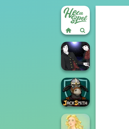
Manga Creator
Vampire Hunter
P...