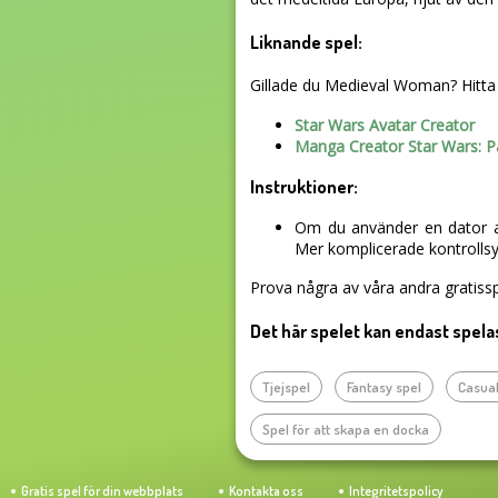
Liknande spel:
Gillade du Medieval Woman? Hitta li
Star Wars Avatar Creator
Manga Creator Star Wars: P
Instruktioner:
Om du använder en dator an
Mer komplicerade kontrollsys
Prova några av våra andra gratissp
Det här spelet kan endast spela
Tjejspel
Fantasy spel
Casual
Spel för att skapa en docka
Gratis spel för din webbplats
Kontakta oss
Integritetspolicy