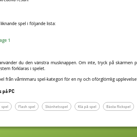
knande spel i följande lista:
age 1
vänder du den vänstra musknappen. Om inte, tryck på skärmen på d
tem förklaras i spelet.
el från vårrinmaru spel-kategori för en ny och oförglömlig upplevelse
s på PC
 spel
Flash spel
Skönhetsspel
Klä på spel
Bästa flickspel