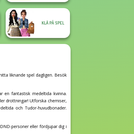
KLÄ PÅ SPEL
hitta liknande spel dagligen. Besök
 en fantastisk medeltida kvinna.
ler drottningar! Utforska chemiser,
edeltida och Tudor-huvudbonader.
 DND-personer eller fördjupar dig i