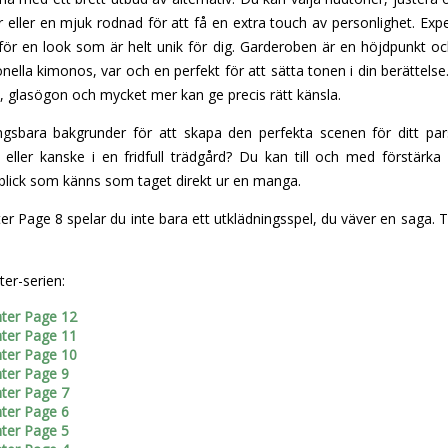
ar eller en mjuk rodnad för att få en extra touch av personlighet. Ex
ör en look som är helt unik för dig. Garderoben är en höjdpunkt och
tionella kimonos, var och en perfekt för att sätta tonen i din berättel
 glasögon och mycket mer kan ge precis rätt känsla.
ngsbara bakgrunder för att skapa den perfekta scenen för ditt pa
al eller kanske i en fridfull trädgård? Du kan till och med förstär
blick som känns som taget direkt ur en manga.
Page 8 spelar du inte bara ett utklädningsspel, du väver en saga. Ta
er-serien:
ter Page 12
ter Page 11
ter Page 10
ter Page 9
ter Page 7
ter Page 6
ter Page 5