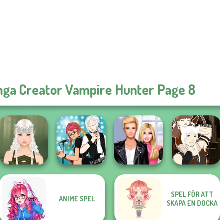
ga Creator Vampire Hunter Page 8
SPEL FÖR ATT
ANIME SPEL
Manga Creator -
Roomies Blind
Manga Creator -
SKAPA EN DOCKA
Elven Makeover
Rebels Page 1
Date
Fantasy World...