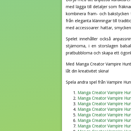
med lägga till detaljer som fräkn
kombinera fram- och bakstycken f
från eleganta klänningar till tradi
med accessoarer: hattar, smycken,
Spelet innehåller också anpassni
stjärnorna, i en storslagen bals
pratbubblorna och skapa ett ögon
Med Manga Creator Vampire Hunter 
låt din kreativitet skina!
Spela andra spel från Vampire Hunt
Manga Creator Vampire Hun
Manga Creator Vampire Hun
Manga Creator Vampire Hun
Manga Creator Vampire Hun
Manga Creator Vampire Hun
Manga Creator Vampire Hun
Manga Creator Vampire Hun