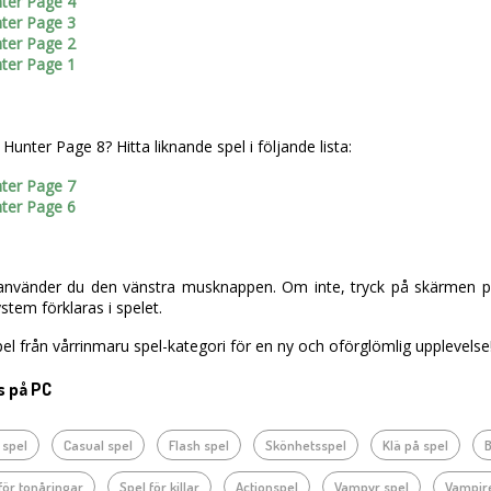
ter Page 4
ter Page 3
ter Page 2
ter Page 1
unter Page 8? Hitta liknande spel i följande lista:
ter Page 7
ter Page 6
vänder du den vänstra musknappen. Om inte, tryck på skärmen på d
tem förklaras i spelet.
el från vårrinmaru spel-kategori för en ny och oförglömlig upplevelse
s på PC
 spel
Casual spel
Flash spel
Skönhetsspel
Klä på spel
B
för tonåringar
Spel för killar
Actionspel
Vampyr spel
Vampir