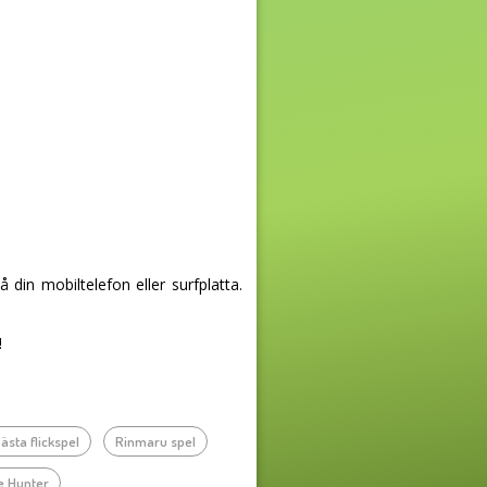
in mobiltelefon eller surfplatta.
!
ästa flickspel
Rinmaru spel
e Hunter