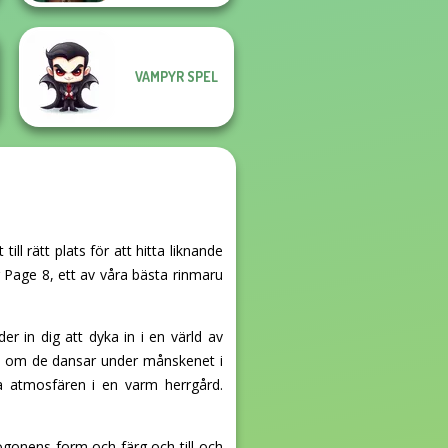
VAMPYR SPEL
l rätt plats för att hitta liknande
 Page 8, ett av våra bästa rinmaru
r in dig att dyka in i en värld av
ett om de dansar under månskenet i
iga atmosfären i en varm herrgård.
ögonens form och färg och till och