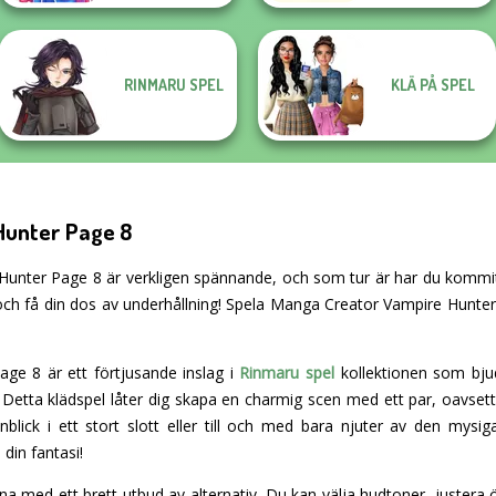
RINMARU SPEL
KLÄ PÅ SPEL
Hunter Page 8
nter Page 8 är verkligen spännande, och som tur är har du kommit til
och få din dos av underhållning! Spela Manga Creator Vampire Hunter
ge 8 är ett förtjusande inslag i
Rinmaru spel
kollektionen som bjude
e. Detta klädspel låter dig skapa en charmig scen med ett par, oavs
nblick i ett stort slott eller till och med bara njuter av den mys
din fantasi!
a med ett brett utbud av alternativ. Du kan välja hudtoner, justera 