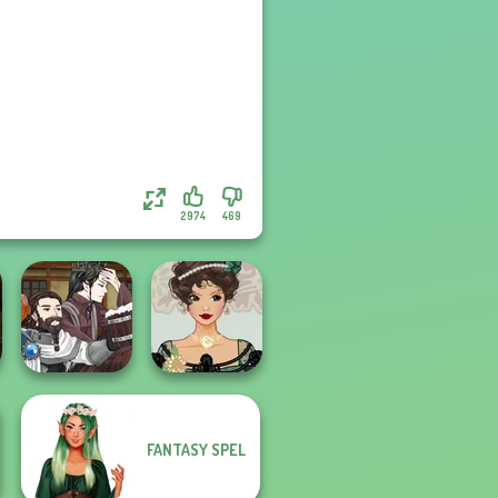
2974
469
Manga Creator
FANTASY SPEL
World Of
Belle Époque
Fantasy...
Costume Creator