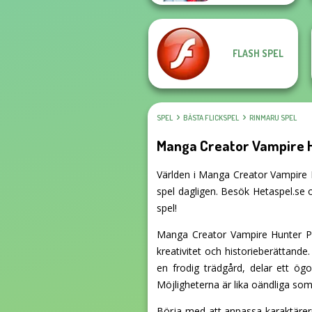
FLASH SPEL
SPEL
BÄSTA FLICKSPEL
RINMARU SPEL
Manga Creator Vampire 
Världen i Manga Creator Vampire Hu
spel dagligen. Besök Hetaspel.se 
spel!
Manga Creator Vampire Hunter Pa
kreativitet och historieberättand
en frodig trädgård, delar ett ögo
Möjligheterna är lika oändliga som 
Börja med att anpassa karaktärern