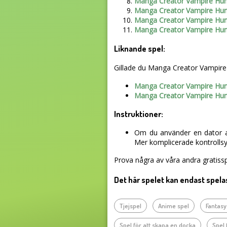
Manga Creator Vampire Hun
Manga Creator Vampire Hun
Manga Creator Vampire Hun
Manga Creator Vampire Hun
Liknande spel:
Gillade du Manga Creator Vampire H
Manga Creator Vampire Hun
Manga Creator Vampire Hun
Instruktioner:
Om du använder en dator an
Mer komplicerade kontrollsys
Prova några av våra andra gratissp
Det här spelet kan endast spela
Tjejspel
Anime spel
Fantasy
Spel för att skapa en docka
Spel 