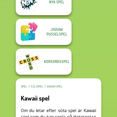
NYA SPEL
JIGSAW
PUSSELSPEL
KORSORDSSPEL
SPEL
TJEJSPEL
KAWAII SPEL
Kawaii spel
Om du letar efter söta spel är Kawaii
spel som du kan spela på Hetaspel.se