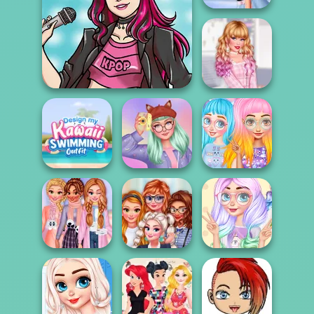
My Winter Kawaii
Look
Insta Girls
Babycore
K-Pop Star
Fashion
Design My Kawaii
Swimming
My Sweet Kawaii
Princess Culture
Outf...
Look
of Cuteness
Princesses
My Kawaii Winter
Princesses
Kawaii Looks
Scarf
Kawaii Uniforms
And Ma...