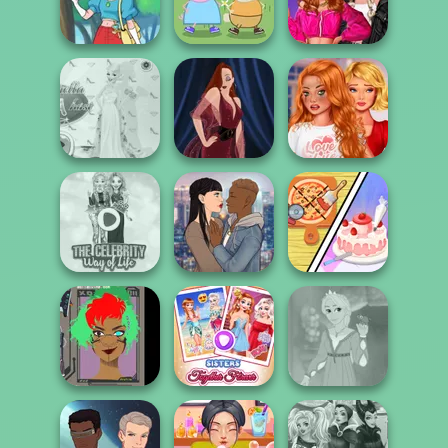
Sent To The
Bestie Birthday
Battle Maidens
Futur...
Surprise
Peppa Pig
Fashion Wars
Character
Monochrome Vs
Pokegirl
Creator
Rai...
Bestie To The
Princess Gala
Rescue Breakup
Host
Pin-up Jessica
P...
Dolly's
The Celebrity Way
All The Single
Restaurant
Of Life
Ladies
Organising