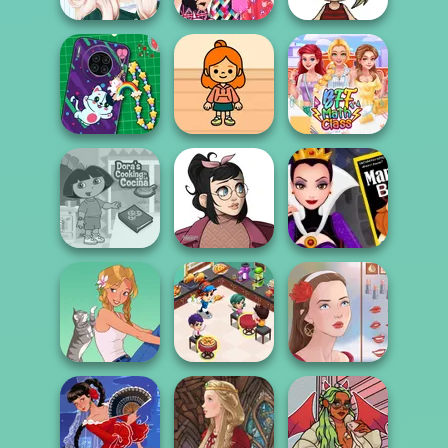
Princesses
Tokyo Or London
Kawaii Chibi
Different Styles
Style: Princes...
Avatar Maker
DIY Phone Case
TB Avataria Life
Shop
Girl
BFF Math Class
Dora Cooking in
Casual Icon
Evil Queen's
la Cucina
Maker
Revenge
Cooking
Restaurant