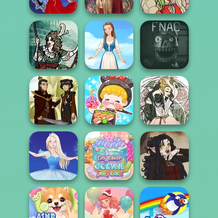
A Girl And Her Pet
Kitchen
Portrait Maker
Flamenco Dancer
Medieval Doll
https://www.dolldivine.com/m
Moonlit
Five Nights At
Masquerade
Folklore Fashion
Christmas
ASMR Girl:
Livestream
Firebender Zuko
Mukbang
Forest Fae
Tiny Baker Ocean