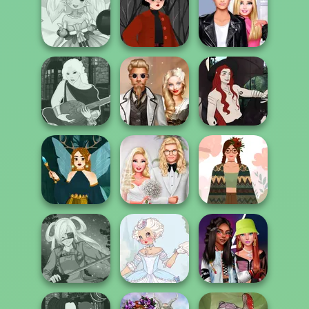
Elsa And
Rapunzel
Cooking Cafe
Year Round
Princess Riv...
Food Chef
Fashionista Curly
Anime Fairy
Sabrina's Witchy
Roomies Blind
Creator
Wardrobe
Date
Manga Creator -
Steampunk
Casual Magic
Fantasy World...
Wedding
Maker 2.0
Babs' Spring
Fairycore
Dark Fae
Wedding
Aesthetic