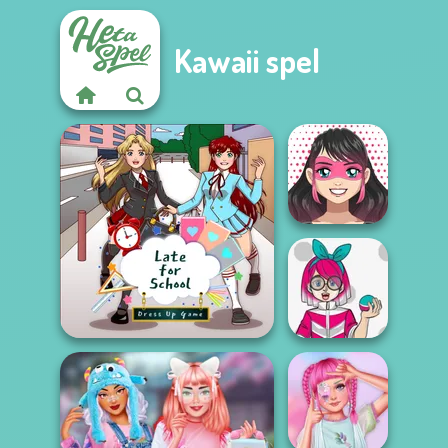
Kawaii spel
Kawaii
Superhero
Avatar Maker
Kawaii Monster
Late For School
Trainer Avatar...