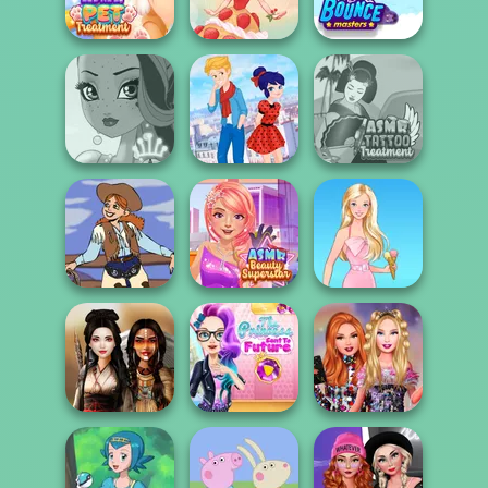
Ice Ballerina
Jelly Cake
Gothic Heroine
ASMR Pet
Treatment
Dessert Girl
Bouncemasters
Ladybird Secret
ASMR Tattoo
Fairy Tale High
Identity Revea...
Treatment
ASMR Beauty
Cowgirl
Superstar
Barbie
The Princess