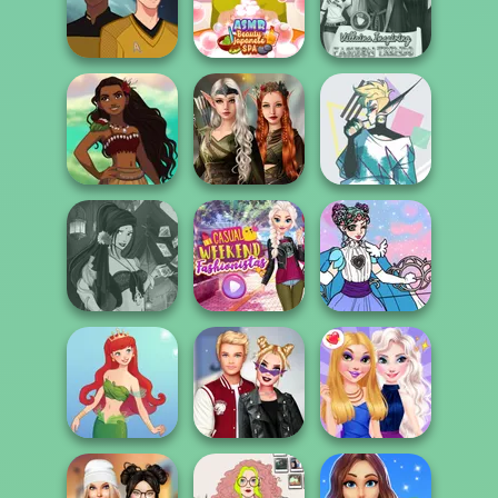
Cyber Character
Sisters Together
Rapunzel
Creator
Forever
Fashion
Trekkie Meiker
ASMR Beauty
Villains Inspiring
M/M
Japanese Spa
Fashion Tre...
Elven Kingdom
Hunter:
Polynesian
Forest Of
Nonbinary
Princess Moana
Wonder...
Demon
Fantasy Fortune
Casual Weekend
Magical Girl
Teller
Fashionistas
Makeup!