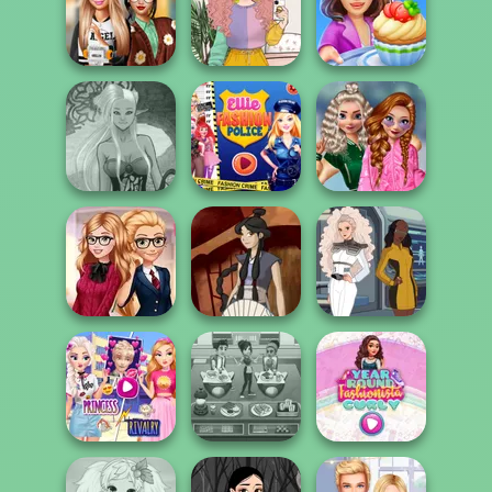
Kiss, Marry, Hate
Cute Mermaid
Challenge
BFFs Night Out
Dress To Impress
Cooking Stories:
Back To Schoo...
Saturday Vibes
Fun Cafe
School
Dark Mage
Ellie Fashion
Popularity
Creator
Police
Challenge
Back To School
Waterbender:
Trekkie Meiker
Fashionistas
Katara
F/F