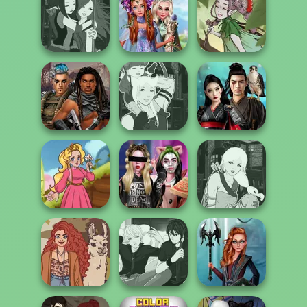
Marie Antoinette
Fashionistas'
SNK Cosplayer
2.0
Faceoff
Princesses
Manga Creator -
Fantasy
Fantasy World...
Makeover
A Fairy Tale
Cyberpunk
Manga Creator -
Samurai Spirit
Guardians
Fantasy World...
Legacy of Honor
Billie's Weekly
Manga Creator -
Kartoon Princess
Planner
Fantasy World...