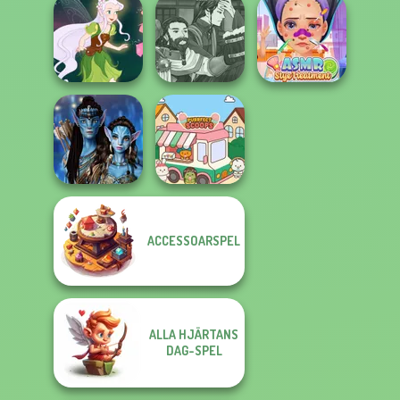
Alice and
Friends:
Tattoo Master 3D:
Hogwarts
Enchanted W...
Crazy Art
Princesses
Manga Creator
World Of
ASMR Stye
Pixie Friends
Fantasy...
Treatment
ACCESSOARSPEL
Avatar Na'vi
Warriors Saga
Purr-fect Scoops
ALLA HJÄRTANS
DAG-SPEL