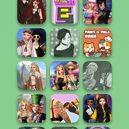
Pomegranate
Pop: Autumn
Manga Creator -
Centaur
Fashio...
Rebels Page 3
Princesses
The Alchemist:
Steampunk PFP
Spin The Bottle
M...
Color Fill 3D
Style Exchange...
Wednesday's
Breakup
Manga Creator -
Paws & Pals
Handbook
Rebels Page 2
Diner
Manga Creator
BFFs' Birthday
World Of
Viking Woman
Bash For Babs
Fantasy...