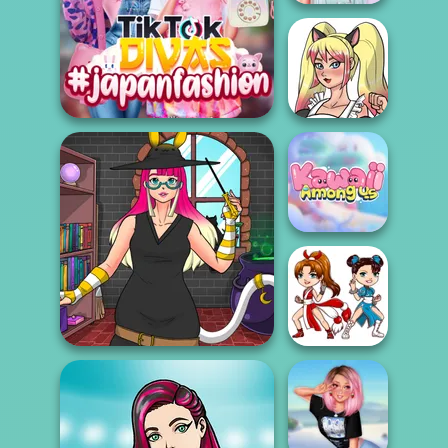
Fairy Kei Fashion
TikTok Divas
Kawaii Kitty Cat
#japanfashion
Girl
Kawaii Among Us
Kawaii Chibi
Kawaii Witch School
Fighter