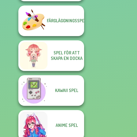
FÄRGLÄGGNINGSSPEL
SPEL FÖR ATT
SKAPA EN DOCKA
KAWAII SPEL
ANIME SPEL