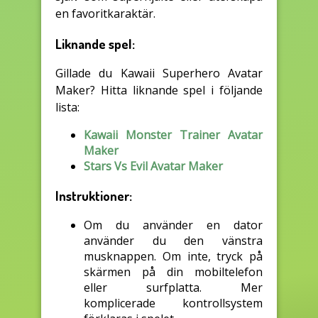
en favoritkaraktär.
Liknande spel:
Gillade du Kawaii Superhero Avatar
Maker? Hitta liknande spel i följande
lista:
Kawaii Monster Trainer Avatar
Maker
Stars Vs Evil Avatar Maker
Instruktioner:
Om du använder en dator
använder du den vänstra
musknappen. Om inte, tryck på
skärmen på din mobiltelefon
eller surfplatta. Mer
komplicerade kontrollsystem