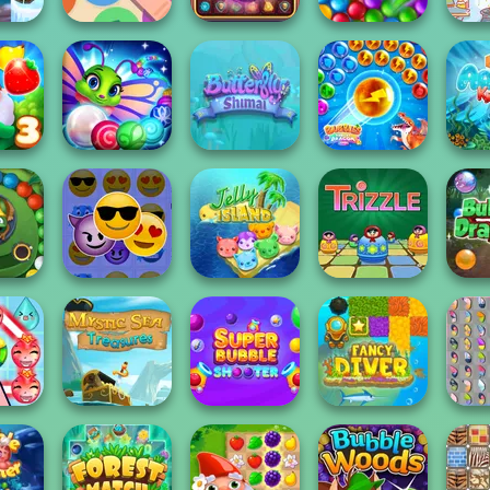
ke Icy
Secrets of the
Bubble Shooter
Witch
e
Merge 13
Castle Match 3
Story
Ingred
Marble Puzzle
Bubbles &
Hex
ales 3
Blast
Butterfly Shimai
Hungry Dragon
K
Bubbl
ania
Emoji Match 3
Jelly Island
Trizzle
Mystic Sea
Super Bubble
Butter