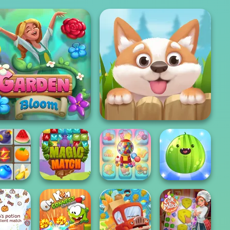
Garden Bloom
Puppy Blast
h Master
Candy Shop
Put The Fruit
rmland
Magic Match
Merge
Together