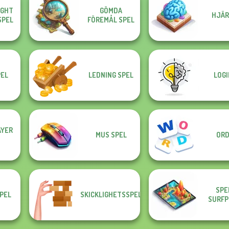
IGHT
GÖMDA
HJÄR
SPEL
FÖREMÅL SPEL
EL
LEDNING SPEL
LOGI
AYER
MUS SPEL
ORD
SPE
SPEL
SKICKLIGHETSSPEL
SURFP