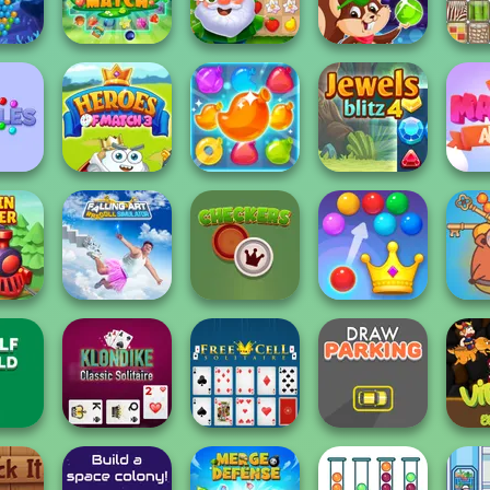
uzzle
Treasures
Shooter
Fancy Diver
D
bble
er
Forest Match
Garden Tales
Bubble Woods
Patt
Heroes of Match
Pool Party Match
es
3
3
Jewels Blitz 4
Mat
Falling Art
Sa
Ragdoll
Royal Bubble
Capyb
iner
Simulator
Checkers
Blast