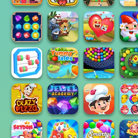
Giant Sushi:
Vega Mix: Fairy
Merge Master
Gold Stri
Town
Game
Bubble Fall
Cav
Temple Jewels
Panda Legend
Farm Fun
Garden T
Bubble Shooter
Abacus 3D
Yummy Tales 2
Wheel
Zumba M
Papa Cherry