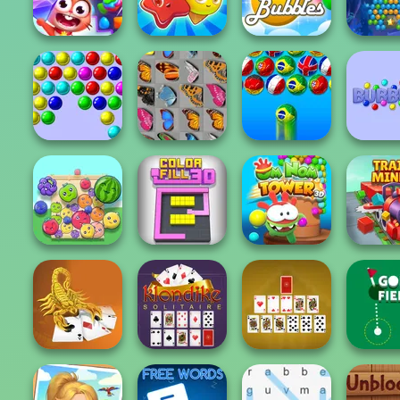
Crazy Pizza
Jewel Academy
Saga
Island P
Sea Bu
Skydom
Candy Riddles
Smarty Bubbles
Shoot
Bubble Shooter
Bubble Game 3
Butterfly Kyodai
World Cup
Bubbl
Om Nom Tower
Fruit Party
Color Fill 3D
3D
Train M