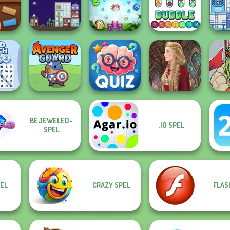
Klondike Classic
eld
Solitaire
Free Cell Solitaire
Draw Parking
Viki
Idle F
k It
The Final Earth 2
Merge Defense
Bubble Sorting
BEJEWELED-
.IO SPEL
arch
Quizmania: Trivia
SPEL
se 2
Avenger Guard
Game
Medieval Doll
https:
EL
CRAZY SPEL
FLAS