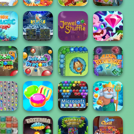
Om Nom
's Potion
Connect
Cook and Match:
ient Matc...
Christmas
Bread Delicious
Sara's Adventu...
Aquatic
Skydom
raken
Epic Blast
Jewel Shuffle
Reforged
e Dragons
Saga
Bubble Dragons
Jungle Legend
Alu's Revenge 2
fly Kyodai