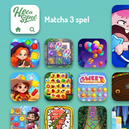
Matcha 3 spel
Magic and
Wizards Match
Crystal Connect
Balloon Match 3D
Spring Tile
Mahjong Sweet
Wild West Match
Master
Easter
Halloween