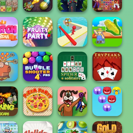
eluxe
Cookie Crush 3
Microsoft Bubble
Fish Story
Totemia: Cursed
erns Link
Marbles
Bubble Tower 3D
Genie Quest
My Garden
ch Arena
Fruity Party
Fun Race 3D
Journey
ve Baby
aras: Pull
Bubble Shooter
Pin
Pro 4
Spider Solitaire
Tripeaks Solitaire