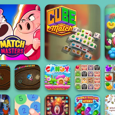
Match Masters
Cube Match
Candy Match
Crush Masters
Crus
 Chain
The Sorcerer
Saga
Zoo Fun
Fa