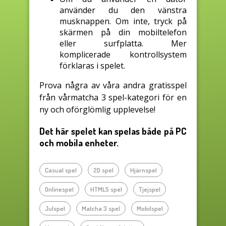
använder du den vänstra
musknappen. Om inte, tryck på
skärmen på din mobiltelefon
eller surfplatta. Mer
komplicerade kontrollsystem
förklaras i spelet.
Prova några av våra andra gratisspel
från vårmatcha 3 spel-kategori för en
ny och oförglömlig upplevelse!
Det här spelet kan spelas både på PC
och mobila enheter.
Casual spel
2D spel
Hjärnspel
Onlinespel
HTML5 spel
Tjejspel
Julspel
Matcha 3 spel
Mobilspel