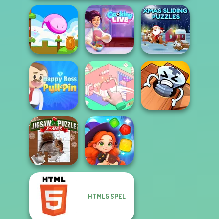
Cooking Live: Be
Xmas Sliding
Mini Steps
a Chef&Cook
Puzzles
Happy Boss Pull
Organization
Pin Master: Screw
Pin
Princess
Puzzle Quest
HTML5 SPEL
Jigsaw Puzzle
Magic and
XMas
Wizards Match