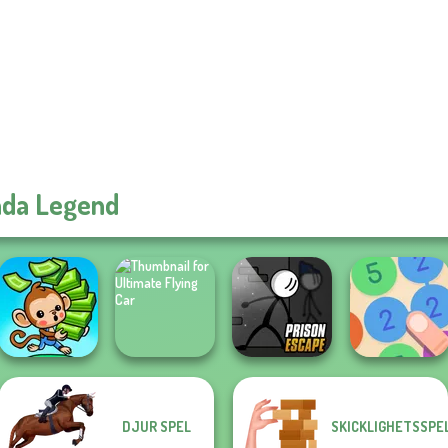
da Legend
DJUR SPEL
SKICKLIGHETSSPE
Ultimate Flying
Prison Escape
Mini Monkey Mart
Car
Online
Merge 13