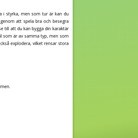
xa i styrka, men som tur är kan du
t genom att spela bra och besegra
e till att du kan bygga din karaktär
remål som är av samma typ, men som
ckså explodera, vilket rensar stora
ärmen.