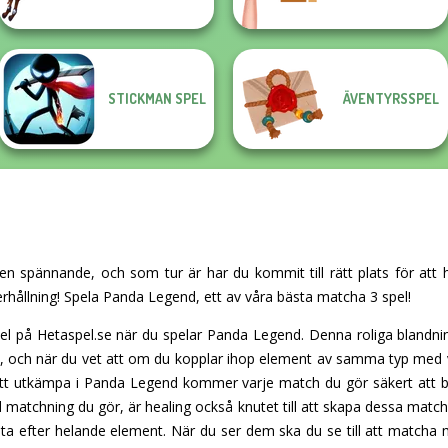
STICKMAN SPEL
ÄVENTYRSSPEL
en spännande, och som tur är har du kommit till rätt plats för att h
rhållning! Spela Panda Legend, ett av våra bästa matcha 3 spel!
pel på Hetaspel.se när du spelar Panda Legend. Denna roliga blandni
, och när du vet att om du kopplar ihop element av samma typ med va
t utkämpa i Panda Legend kommer varje match du gör säkert att b
d matchning du gör, är healing också knutet till att skapa dessa matchn
ta efter helande element. När du ser dem ska du se till att matcha 