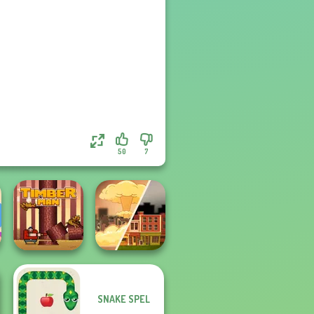
50
7
L
SNAKE SPEL
Timberman
End of War