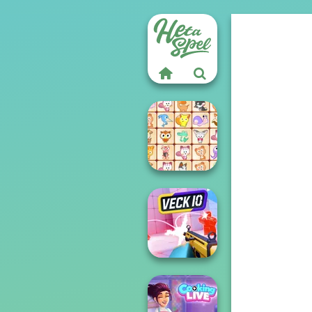
Dream Pet Link