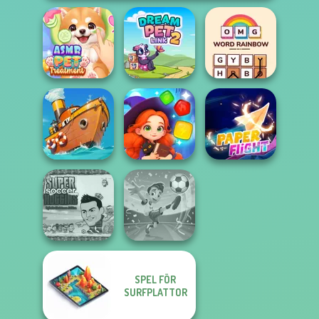
ASMR Pet
OMG Word
Treatment
Dream Pet Link 2
Rainbow
Magic and
Clean the Ocean
Wizards Match
Paper Flight
SPEL FÖR
Super Soccer
Noggins
SURFPLATTOR
Football
Christmas
Superstars 2024