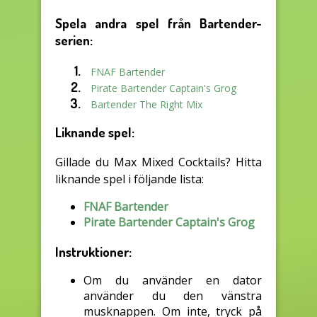
Spela andra spel från Bartender-
serien:
FNAF Bartender
Pirate Bartender Captain's Grog
Bartender The Right Mix
Liknande spel:
Gillade du Max Mixed Cocktails? Hitta
liknande spel i följande lista:
FNAF Bartender
Pirate Bartender Captain's Grog
Instruktioner:
Om du använder en dator
använder du den vänstra
musknappen. Om inte, tryck på