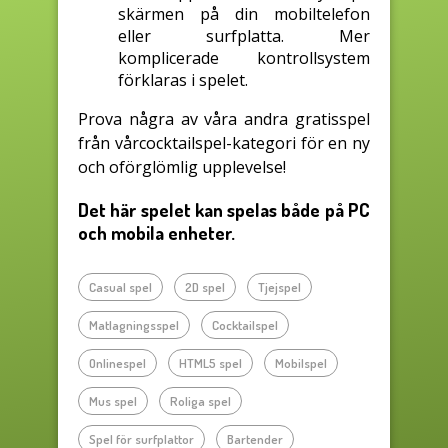
skärmen på din mobiltelefon
eller surfplatta. Mer
komplicerade kontrollsystem
förklaras i spelet.
Prova några av våra andra gratisspel
från vårcocktailspel-kategori för en ny
och oförglömlig upplevelse!
Det här spelet kan spelas både på PC
och mobila enheter.
Casual spel
2D spel
Tjejspel
Matlagningsspel
Cocktailspel
Onlinespel
HTML5 spel
Mobilspel
Mus spel
Roliga spel
Spel för surfplattor
Bartender