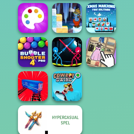
Gold Strike Icy
Xmas Mahjong
Fun Colors
Cave
Trio Solitaire
Bubble Shooter
Stick Duel:
Pro 4
Medieval Wars
Organize It
HYPERCASUAL
SPEL
Train Drift
Cowboy Swing