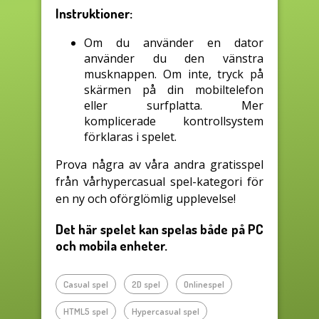
Instruktioner:
Om du använder en dator
använder du den vänstra
musknappen. Om inte, tryck på
skärmen på din mobiltelefon
eller surfplatta. Mer
komplicerade kontrollsystem
förklaras i spelet.
Prova några av våra andra gratisspel
från vårhypercasual spel-kategori för
en ny och oförglömlig upplevelse!
Det här spelet kan spelas både på PC
och mobila enheter.
Casual spel
2D spel
Onlinespel
HTML5 spel
Hypercasual spel