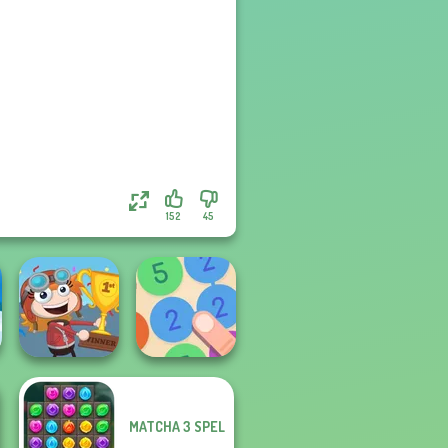
152
45
MATCHA 3 SPEL
Poptropica
Merge 13