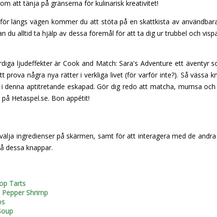
om att tänja på gränserna för kulinarisk kreativitet!
, för längs vägen kommer du att stöta på en skattkista av användbar
kan du alltid ta hjälp av dessa föremål för att ta dig ur trubbel och vis
färdiga ljudeffekter är Cook and Match: Sara's Adventure ett äventyr so
tt prova några nya rätter i verkliga livet (för varför inte?). Så väss
are i denna aptitretande eskapad. Gör dig redo att matcha, mumsa och
på Hetaspel.se. Bon appétit!
välja ingredienser på skärmen, samt för att interagera med de andra
 på dessa knappar.
Pop Tarts
ic Pepper Shrimp
os
 Soup