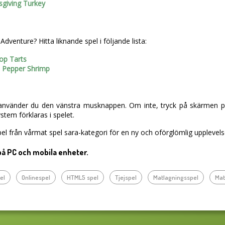
sgiving Turkey
dventure? Hitta liknande spel i följande lista:
Pop Tarts
ic Pepper Shrimp
vänder du den vänstra musknappen. Om inte, tryck på skärmen på d
tem förklaras i spelet.
el från vårmat spel sara-kategori för en ny och oförglömlig upplevels
på PC och mobila enheter.
el
Onlinespel
HTML5 spel
Tjejspel
Matlagningsspel
Mat