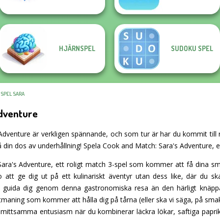
HJÄRNSPEL
SUDOKU SPEL
 SPEL SARA
Adventure
dventure är verkligen spännande, och som tur är har du kommit till rät
 din dos av underhållning! Spela Cook and Match: Sara's Adventure, e
ara's Adventure, ett roligt match 3-spel som kommer att få dina sma
o att ge dig ut på ett kulinariskt äventyr utan dess like, där du 
e guida dig genom denna gastronomiska resa än den härligt knäpp
tmaning som kommer att hålla dig på tårna (eller ska vi säga, på sma
ittsamma entusiasm när du kombinerar läckra lökar, saftiga paprikor