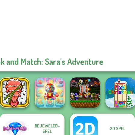
k and Match: Sara's Adventure
Giant Sushi:
BEJEWELED-
2D SPEL
Merge Master
Candy Shop
Mini Guardians
SPEL
Game
Merge
Castle Defense
Pixel Christmas