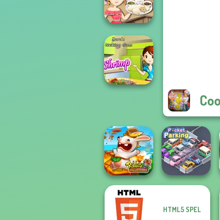
Class Lentil So...
Sara's Cooking
Class: Burritos
Coo
Sara's Cooking
Class - Garlic...
HTML5 SPEL
Rabbids Volcano
Panic
Pocket Parking