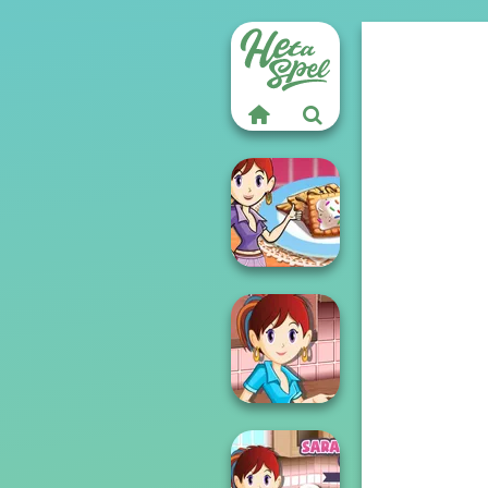
Sara's Cooking
Class: Mini Pop...
Sara's Cooking