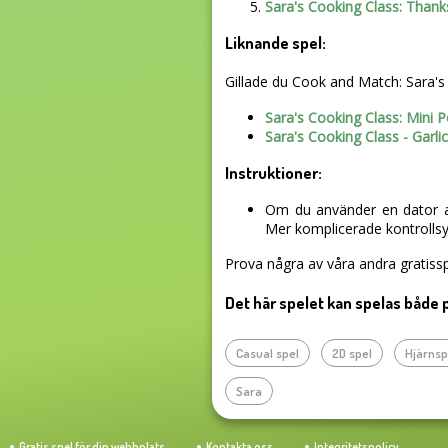
Sara's Cooking Class: Thank
Liknande spel:
Gillade du Cook and Match: Sara's A
Sara's Cooking Class: Mini 
Sara's Cooking Class - Garl
Instruktioner:
Om du använder en dator an
Mer komplicerade kontrollsys
Prova några av våra andra gratissp
Det här spelet kan spelas både 
Casual spel
2D spel
Hjärnsp
Sara
Gratis spel för din webbplats
Kontakta oss
Integritetspolicy