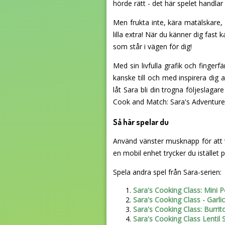
hörde rätt - det här spelet handlar 
Men frukta inte, kära matälskare
lilla extra! När du känner dig fast 
som står i vägen för dig!
Med sin livfulla grafik och finger
kanske till och med inspirera dig a
låt Sara bli din trogna följeslag
Cook and Match: Sara's Adventure 
Så här spelar du
Använd vänster musknapp för att 
en mobil enhet trycker du istället
Spela andra spel från Sara-serien:
Sara's Cooking Class: Mini 
Sara's Cooking Class - Garl
Sara's Cooking Class: Burrit
Sara's Cooking Class Lentil