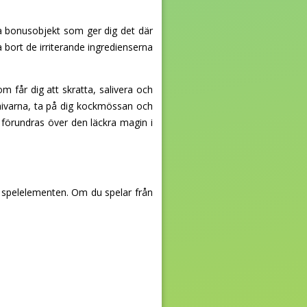
a bonusobjekt som ger dig det där
pa bort de irriterande ingredienserna
m får dig att skratta, salivera och
a knivarna, ta på dig kockmössan och
 förundras över den läckra magin i
 spelelementen. Om du spelar från