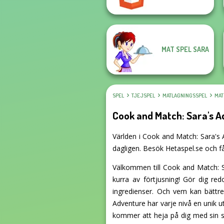
MAT SPEL SARA
SPEL
TJEJSPEL
MATLAGNINGSSPEL
MAT
Cook and Match: Sara's 
Världen i Cook and Match: Sara's A
dagligen. Besök Hetaspel.se och få
Välkommen till Cook and Match: S
kurra av förtjusning! Gör dig red
ingredienser. Och vem kan bättr
Adventure har varje nivå en unik u
kommer att heja på dig med sin sm