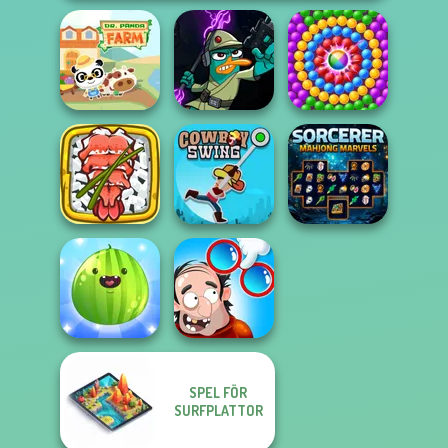
Agent P Rebel
Dr. Panda Farm
Spy
Pop Adventure
Giant Sushi:
Merge Master
Sorcerer
Game
Cowboy Swing
Mahjong Marvels
SPEL FÖR
Put The Fruit
SURFPLATTOR
DOP Puzzle:
Together
Displace One Part