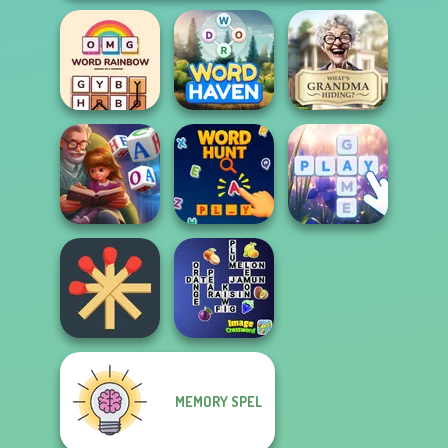
OMG Word
What Is Grandma
Rainbow
Word Haven
Hiding
Word Scramble:
Family Tales
Word Hunt
Bubble Letters
MEMORY SPEL
Matchstick
Image
Puzzles
Crossword