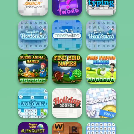
Anagram
Easy Crossword
Crossword
Word Scramble
Daily Quick
Crossword
4 Pics 1 Word
Daily Quote
Penny Dell Word
Daily Word
Search
Daily Crossword
Search
Guess Animal
Find Birds
Find Fruits
Names
Names
Names