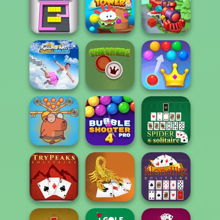
My Garden
Fun Race 3D
Journey
Fruit Party
Om Nom Tower
Color Fill 3D
3D
Train Miner
Falling Art
Ragdoll
Royal Bubble
Simulator
Checkers
Blast
Save Baby
Capybaras: Pull
Bubble Shooter
Pin
Pro 4
Spider Solitaire