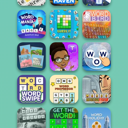
Phrasle Master
Word Haven
Bubble Letters
Word Mania
Guess It
Word Bird
Words of
4 Pix Word Quiz
Text Talk
Wonders
OMG Word
Words Detective