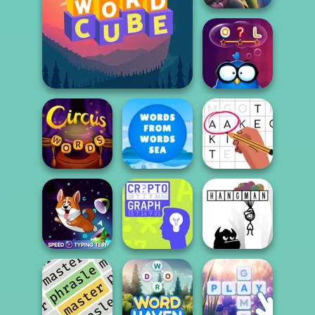
Word Scramble:
Family Tales
Word Cube Online
Words with Owl
Words From
Circus Words
Words: Sea
Letters Match
Speed Typing
Test
Cryptograph
Hangman