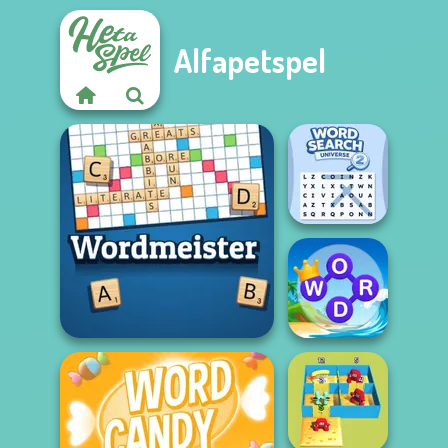
Alfapetspel
Word Search
Universe 2
Word Connect
Wordmeister
Puzzle