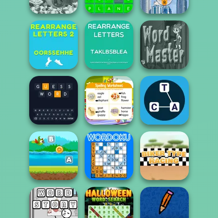
Word Swipe
Professor
Bank Heist
Microsoft Word
Twister
Get the Word!
Word Holiday
Rearrange
Rearrange
Letters 2
Letters
Word Master
Guess Word
Correct Word
Word Game
Flappy Parrot
With Create