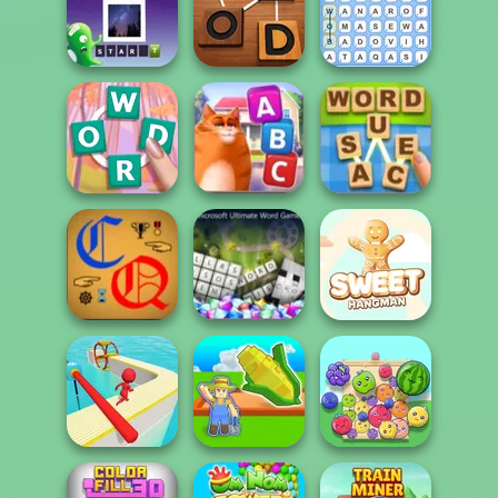
Holiday
Word Wipe
Crossword
Outspell
Alien Quest
Word Detector
Word Finder
Crocword
Kitty Scramble
Word Sauce
Microsoft
Ultimate Word
Cryptic Quotes
Games
Sweet Hangman