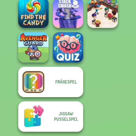
Gold Digger
Forest Match
Patterns Link
FRVR
Cooking
Restaurant
Find the Candy
Stack Smash
Kitchen
FRÅGESPEL
Quizmania: Trivia
Avenger Guard
Game
JIGSAW
PUSSELSPEL