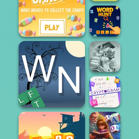
Alphabet Lore
Maze
Word Candy
Word Hunt
Words With Prof.
Wisely
Cryptogram:
Word Brain
Wordy Night
Puzzle