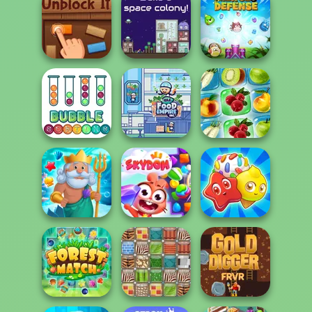
Tropical Merge
Free Words
Word Search
Unblock It
The Final Earth 2
Merge Defense
Idle Food Empire
Bubble Sorting
Inc.
Fruit Connect 2
Fish Story
Skydom
Candy Riddles