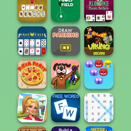
Scorpion
Klondike
Tripeaks Solitaire
Solitaire
Solitaire Classic
Klondike Classic
Pyramid Solitaire
Golf Field
Solitaire
Free Cell Solitaire
Draw Parking
Viking Escape
Emoji Bubble
Pizza Party
Duck Hunter
Shooter