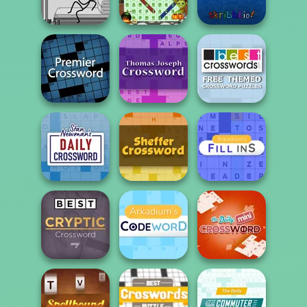
Word...
Wordoku
Biker Type Racing
Halloween Word
Word Story
Search
skribbl.io
Free Themed
Premier
Thomas Joseph
Crossword
Crossword
Crossword
Puzzles
Stan's Daily
Sheffer
Arkadium's Fill
Crossword
Crossword
Ins