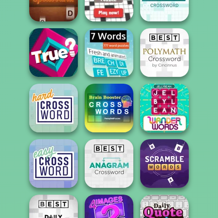
Best Daily Cryptic
Arkadium's
Crossword
Codeword
Mini Crossword
Best Crosswords
Daily Commuter
Spellbound
Puzzle
Crossword
Best Polymath
Crossword by
True?
7 Words
Cin...
Penny Dell Brain
Hard Crossword
Booster Cross...
Wander Words