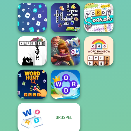
Image
Word Search
Words Match
Crossword
Puzzle
Word Scramble:
OMG Word
Hangman
Family Tales
Rainbow
ORDSPEL
Word Connect
Word Hunt
Puzzle