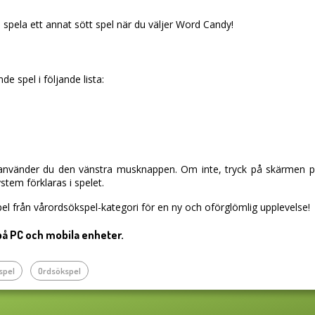
 spela ett annat sött spel när du väljer Word Candy!
de spel i följande lista:
vänder du den vänstra musknappen. Om inte, tryck på skärmen på d
tem förklaras i spelet.
el från vårordsökspel-kategori för en ny och oförglömlig upplevelse!
på PC och mobila enheter.
spel
Ordsökspel