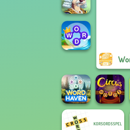
Wordmeister
Words With Prof.
Wisely
Wo
Word Connect
Puzzle
KORSORDSSPEL
Word Haven
Circus Words