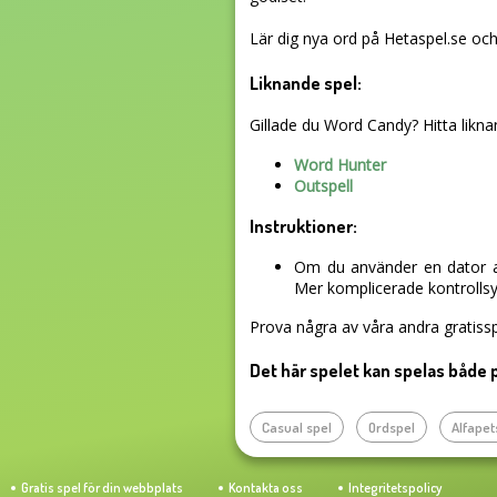
Lär dig nya ord på Hetaspel.se och
Liknande spel:
Gillade du Word Candy? Hitta liknan
Word Hunter
Outspell
Instruktioner:
Om du använder en dator an
Mer komplicerade kontrollsys
Prova några av våra andra gratissp
Det här spelet kan spelas både 
Casual spel
Ordspel
Alfapet
Gratis spel för din webbplats
Kontakta oss
Integritetspolicy