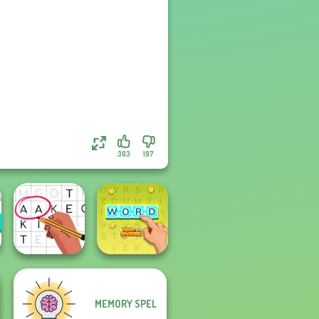
303
197
MEMORY SPEL
Letters Match
Word Stickers!