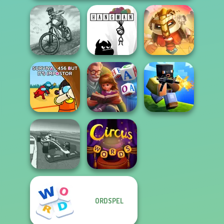
MX Offroad
For Honor
Master
Hangman
Warriors io
Survival 456 But
Word Scramble:
It Impostor
Family Tales
Poxel.io
ORDSPEL
Grand Extreme
Racing
Circus Words