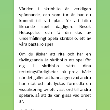
Världen i skribbl.io är verkligen
spännande, och som tur är har du
kommit till rätt plats för att hitta
liknande spel dagligen. Besök
Hetaspel.se och få din dos av
underhållning! Spela skribbl.io, ett av
våra bästa .io spel!
Om du älskar att rita och har en
tävlingsanda är skribbl.io ett spel för
dig. I skribbl.io sätts dina
teckningsfärdigheter på prov, både
när det gäller att känna igen vad andra
har ritat och att lyckas förmedla en
visualisering av ett visst ord till andra
spelare, så att de kan gissa vad ordet
är.