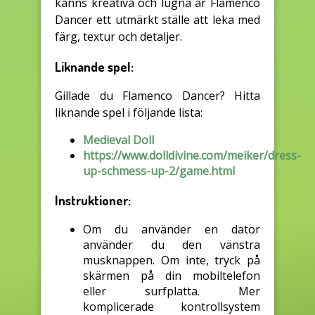
känns kreativa och lugna är Flamenco
Dancer ett utmärkt ställe att leka med
färg, textur och detaljer.
Liknande spel:
Gillade du Flamenco Dancer? Hitta
liknande spel i följande lista:
Medieval Doll
https://www.dolldivine.com/meiker/dress-
up-schmess-up-2/game.html
Instruktioner:
Om du använder en dator
använder du den vänstra
musknappen. Om inte, tryck på
skärmen på din mobiltelefon
eller surfplatta. Mer
komplicerade kontrollsystem