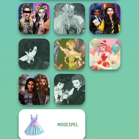
Billie's Weekly
Dark Mage
Hogwarts
Planner
Creator
Princesses
Manga Creator
Vampire Hunter
P...
Vintage Fairy
Dessert Girl
Manga Creator
MODESPEL
Medieval
Vampire Hunter
Princesses
P...