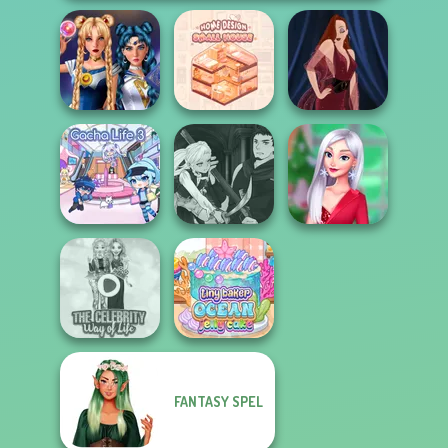
Sailor Moon And
Home Design:
Friends Cosmic...
Small House
Pin-up Jessica
Manga Creator
Vampire Hunter
My Christmas
Gacha Life 3
P...
Party Prep
FANTASY SPEL
The Celebrity Way
Tiny Baker Ocean
Of Life
Jelly Cake