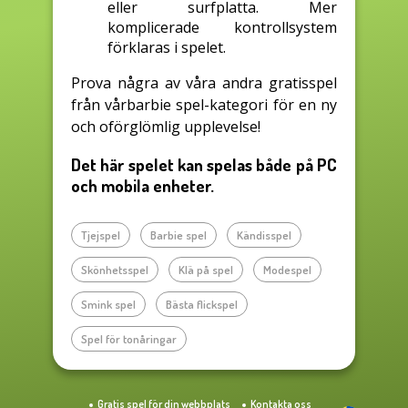
eller surfplatta. Mer
komplicerade kontrollsystem
förklaras i spelet.
Prova några av våra andra gratisspel
från vårbarbie spel-kategori för en ny
och oförglömlig upplevelse!
Det här spelet kan spelas både på PC
och mobila enheter.
Tjejspel
Barbie spel
Kändisspel
Skönhetsspel
Klä på spel
Modespel
Smink spel
Bästa flickspel
Spel för tonåringar
Gratis spel för din webbplats
Kontakta oss