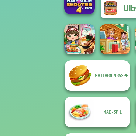
Heroes
Ult
Bubble Shooter
Pro 4
MATLAGNINGSSPEL
Grandma Recipe
Hotel Fever
Ramen
Tycoon
MAD-SPIL