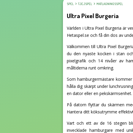
SPEL
TJEJSPEL
MATLAGNINGSSPEL
Ultra Pixel Burgeria
Världen i Ultra Pixel Burgeria är v
Hetaspel.se och få din dos av under
Välkommen till Ultra Pixel Burgeri
du den nyaste kocken i stan och
pixelgrafik och 14 nivåer av h
måltiderna runt omkring.
Som hamburgermästare kommer du at
hålla dig skärpt under lunchrusning
en dator eller en pekskärmsenhet.
På datorn flyttar du skärmen me
Hantera ditt köksutrymme effektivt 
Vart och ett av de 16 stegen bl
invecklade hamburgare med unik