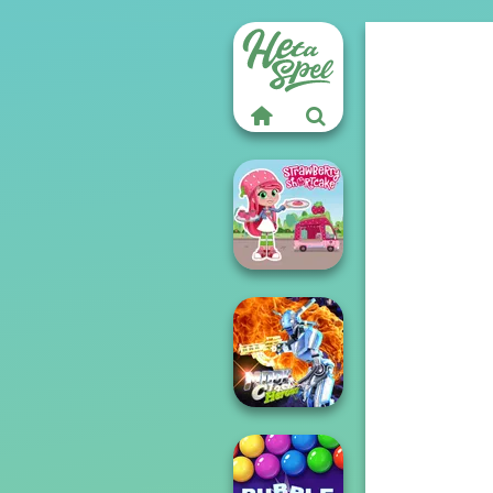
Strawberry
Shortcake
Moon Clash