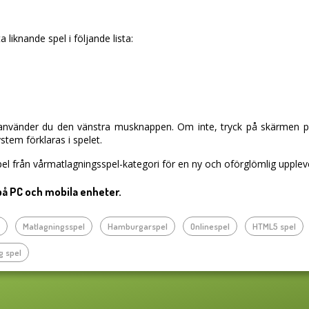
a liknande spel i följande lista:
vänder du den vänstra musknappen. Om inte, tryck på skärmen på d
tem förklaras i spelet.
el från vårmatlagningsspel-kategori för en ny och oförglömlig upplev
på PC och mobila enheter.
l
Matlagningsspel
Hamburgarspel
Onlinespel
HTML5 spel
g spel