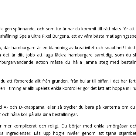
erkligen spännande, och som tur är har du kommit till rätt plats för att
hållning! Spela Ultra Pixel Burgeria, ett av våra bästa matlagningsspe
a, där hamburgare är en blandning av kreativitet och snabbhet! I det
 det är ditt jobb att laga läckra hamburgare samtidigt som du skö
amburgarvändande action måste du hålla jämna steg med beställ
t förbereda allt från grunden, från bullar till biffar. I det här far
en - timing är allt! Spelets enkla kontroller gör det lätt att hoppa in
d A- och D-knapparna, eller så trycker du bara på kanterna om du
och hålla koll på alla dina beställningar.
ir mer komplicerat och roligt. Du börjar med enkla smörgåsar och 
a ingredienser. Lås upp högre nivåer genom att tjäna stjärnb