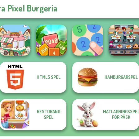
ra Pixel Burgeria
HTML5 SPEL
HAMBURGARSPEL
Tropical Cubes
Cooking Cafe
Purr-fect Scoops
2048
Merge 13
Food Chef
RESTURANG
MATLAGNINGSSPE
SPEL
FÖR PÅSK