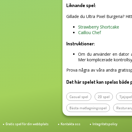
Liknande spel:
Gillade du Ultra Pixel Burgeria? Hitt
Strawberry Shortcake
Caillou Chef
Instruktioner:
Om du använder en dator an
Mer komplicerade kontrollsys
Prova några av våra andra gratissp
Det här spelet kan spelas både 
Casual spel
2D spel
Tjejspe
Bästa matlagningsspel
Resturan
Gratis spel för din webbplats
Kontakta oss
Integritetspolicy