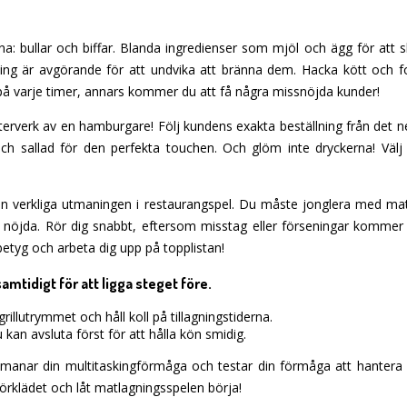
: bullar och biffar. Blanda ingredienser som mjöl och ägg för att ska
iming är avgörande för att undvika att bränna dem. Hacka kött och
ga på varje timer, annars kommer du att få några missnöjda kunder!
erverk av en hamburgare! Följ kundens exakta beställning från det ne
 och sallad för den perfekta touchen. Och glöm inte dryckerna! Välj
den verkliga utmaningen i restaurangspel. Du måste jonglera med ma
 nöjda. Rör dig snabbt, eftersom misstag eller förseningar kommer a
betyg och arbeta dig upp på topplistan!
samtidigt för att ligga steget före.
grillutrymmet och håll koll på tillagningstiderna.
u kan avsluta först för att hålla kön smidig.
 utmanar din multitaskingförmåga och testar din förmåga att hantera h
örklädet och låt matlagningsspelen börja!