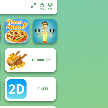
534
365
LEDNING SPEL
The Pizza Maker
Muscle Clicker
L
2D SPEL