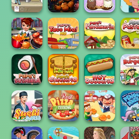
Cupcake Shop
Cooking Festival
Papa's Freezeria
Cooking 
Papa's
Sandw
The Waitress
FNAF Bartender
Scooperia
Champ
Papa's
Cooking Fast
Papa's Taco Mia
Pancakeria
Papa's Pa
Papa's Hot
Papa's Sushiria
Papa's Cheeseria
Doggeria
Papa's Bu