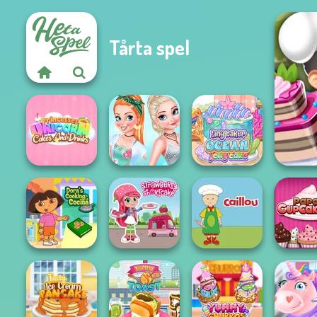
Tårta spel
Princesses
Princesses
Unicorn Cakes
Cooking
Tiny Baker Ocean
And D...
Challenge:...
Jelly Cake
Dora Cooking in
Strawberry
Papa
la Cucina
Shortcake
Caillou Chef
Cupcak