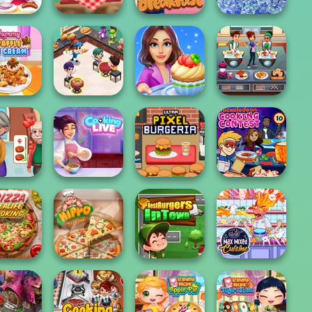
elin Star
My Perfect
Boyfriend Makes
Chef
Restaurant
Me Breakfast
Rainbow Frozen
Cooking
y Waffle
Restaurant
Cooking Stories:
Cooking Cafe
e Cream
Kitchen
Fun Cafe
Food Chef
ooking
Cooking Live: Be
Ultra Pixel
Nickelodeon
adness
a Chef&Cook
Burgeria
Cooking Contest
 Real Life
Best Burgers In
Max Mixed