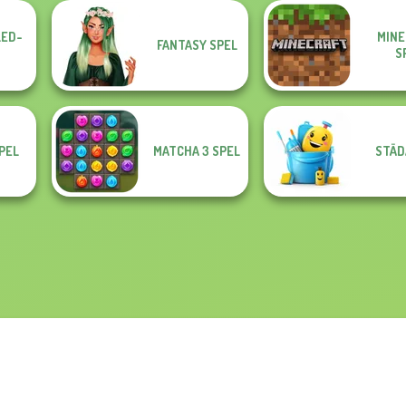
ED-
MINE
FANTASY SPEL
S
PEL
MATCHA 3 SPEL
STÄD