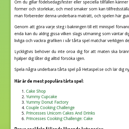
Om du gillar födelsedagsfester eller speciella tillfällen känn
former och storlekar, och med smaker som kan tillfredsställa
man förbereder denna underbara maträtt, och spelen här guid
Genom att göra varje steg i bakningen till ett minispel förvan
enda kan du aldrig gissa vilken slags utmaning som väntar di
livliga och vackra grafiken i vår tårta spel matchar verkligen
Lyckligtvis behöver du inte oroa dig för att maten ska brän
hjälper dig låter dig alltid försöka igen.
Spela några underbara tårta spel på Hetaspel.se och lär dig 
Här är de mest populära tårta spel:
Cake Shop
Yummy Cupcake
Yummy Donut Factory
Couple Cooking Challenge
Princesses Unicorn Cakes And Drinks
Princesses Cooking Challenge: Cake
Prova spel från följande liknande kategorier: