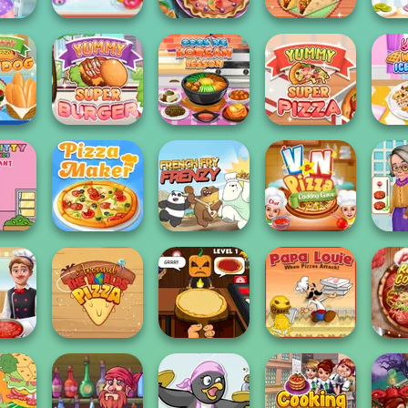
rns
Real Donuts
Pie Real Life
Mich
ria
Cooking
Cooking
Yummy Taco
Yummy Super
Cooking Korean
Yummy Super
Yumm
otdog
Burger
Lesson
Pizza
Ic
ty And
V And N Pizza
C
stau...
The Pizza Maker
French Fry Frenzy
Cooking Game
M
Papa Louie:
Around the
Halloween
When Pizzas
Pizza