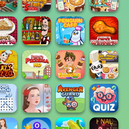
ooking
Hippo Pizza Chef
Town
Cuisine
ing Fast
Cooking Fast 4
Grandma Recipe
Grandma Recipe
lloween
Steak
Apple Pie
Nigiri Sushi
Bartender The
s Bakeria
Right Mix
Penguin Cafe
Papa's Wingeria
Dr Panda
zy Pizza
Papa's Pizzeria
Super Burger 2
Restaurant