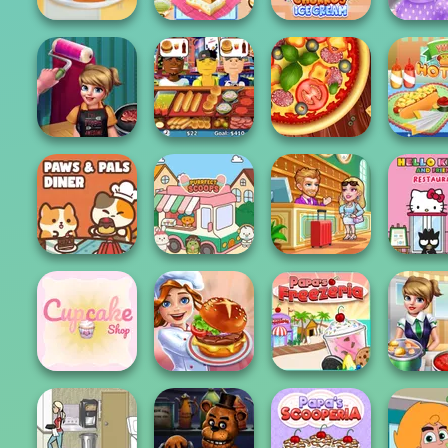
Tasty Ice Cream
Yummy Churros
Unico
Pancake
Yummy Toast
Ice Cream
Donute
Cook And
Decorate
Hot Dog Bush
Pizza Maker
Yummy H
Paws & Pals
Hotel Fever
Hello Kit
Diner
Purr-fect Scoops
Tycoon
Friends Re