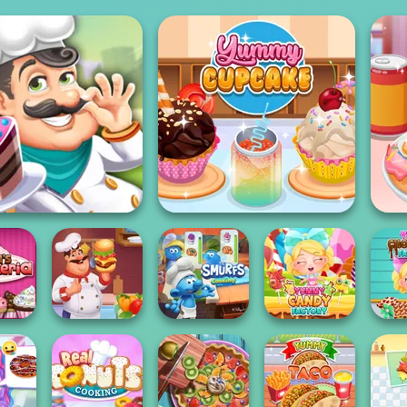
Cake Shop
Yummy Cupcake
Y
Y
's
Hamburger
The Smurfs:
Yummy Candy
Ch
eria
Cooking Mania
Cooking
Factory
F