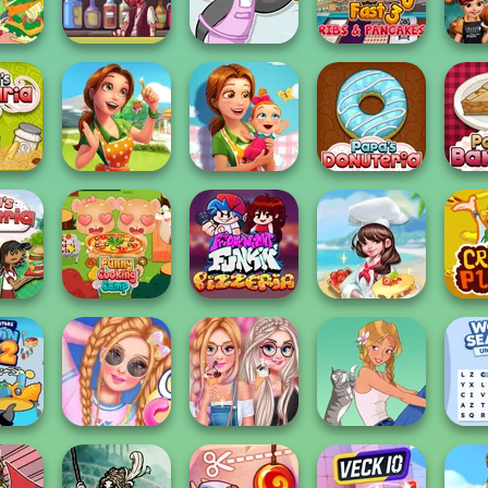
Frenzy
Worlds Pizza
Pizzeria
Attack
C
ich
Pirate Bartender
Cooking Fast 3:
Cook
ion
Captain's Gro...
Penguin Diner
Ribs and Panca...
Ha
Delicious -
Delicious -
Emily's Home
Emily's New
staria
Sweet...
Beginn...
Papa's Donuteria
Papa'
Funny Cooking
rgeria
Camp
FNF Pizzeria
Dream Chefs
Cra