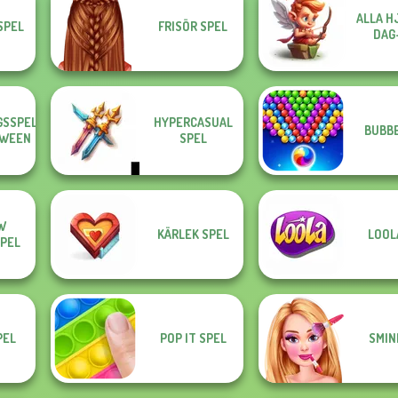
ALLA H
SPEL
FRISÖR SPEL
DAG
GSSPEL
HYPERCASUAL
BUBBE
OWEEN
SPEL
W
KÄRLEK SPEL
LOOL
PEL
PEL
POP IT SPEL
SMIN