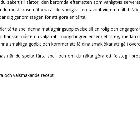
er du säkert till tårtor, den berömda efterrätten som vanligtvis serve
 de mest kräsna ätarna är de vanligtvis en favorit vid en måltid. När
ar dig genom stegen för att göra en tårta.
dlar tårta spel denna matlagningsupplevelse till en rolig och engagera
g. Kanske måste du välja rätt mängd ingredienser i ett steg, medan du
 denna smakliga godbit och kommer att få dina smaklökar att gå i överdr
nas när du spelar tårta spel, och om du råkar göra ett felsteg i pr
nya och välsmakande recept.