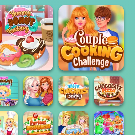
ummy Donut Factory
Couple Cooking Challenge
ummy
Sisters
ocolate
Thanksgiving
Tasty Cupcakes
actory
Dinner
Cooking
Chocolate Pizza