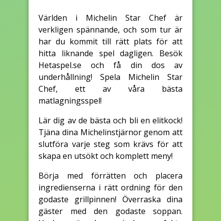
Världen i Michelin Star Chef är
verkligen spännande, och som tur är
har du kommit till rätt plats för att
hitta liknande spel dagligen. Besök
Hetaspel.se och få din dos av
underhållning! Spela Michelin Star
Chef, ett av våra bästa
matlagningsspel!
Lär dig av de bästa och bli en elitkock!
Tjäna dina Michelinstjärnor genom att
slutföra varje steg som krävs för att
skapa en utsökt och komplett meny!
Börja med förrätten och placera
ingredienserna i rätt ordning för den
godaste grillpinnen! Överraska dina
gäster med den godaste soppan.