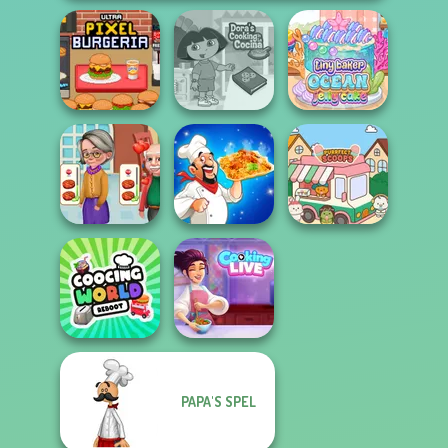
Ultra Pixel
Dora Cooking in
Tiny Baker Ocean
Burgeria
la Cucina
Jelly Cake
Cooking
Madness
Biryani Recipes
Purr-fect Scoops
PAPA'S SPEL
Cooking World
Cooking Live: Be
Reborn
a Chef&Cook