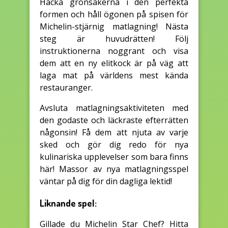
Hacka grönsakerna i den perfekta
formen och håll ögonen på spisen för
Michelin-stjärnig matlagning! Nästa
steg är huvudrätten! Följ
instruktionerna noggrant och visa
dem att en ny elitkock är på väg att
laga mat på världens mest kända
restauranger.
Avsluta matlagningsaktiviteten med
den godaste och läckraste efterrätten
någonsin! Få dem att njuta av varje
sked och gör dig redo för nya
kulinariska upplevelser som bara finns
här! Massor av nya matlagningsspel
väntar på dig för din dagliga lektid!
Liknande spel:
Gillade du Michelin Star Chef? Hitta