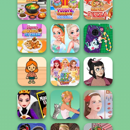
Yummy Super
Yummy Toast
Yummy Hotdog
Burger
Cooking Korean
Yummy Churros
Yummy Super
Lesson
Ice Cream
Pizza
Princesses
Yummy Waffle
Cooking
DIY Phone Case
Ice Cream
Challenge:...
Shop
TB Avataria Life
Casual Icon
Girl
BFF Math Class
Maker