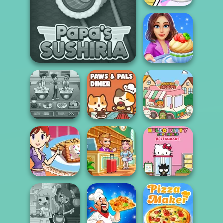
Dolly's
Restaurant
Organising
Cooking Stories:
Papa's Sushiria
Fun Cafe
Cooking Cafe
Paws & Pals
Food Chef
Diner
Purr-fect Scoops
Sara's Cooking
Hotel Fever
Hello Kitty And
Class: Mini Pop...
Tycoon
Friends Restau...