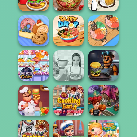
Pizzeria
Food Fever
Cake Shop
Pizza Real Life
French Apple Pie
Burger Shop
Cooking
- Cooking wit...
Bakery Shop
Tasty Drop
Hot Pot Rush
Max Mixed
Cuisine
Whats For Dinner
FNAF Burger