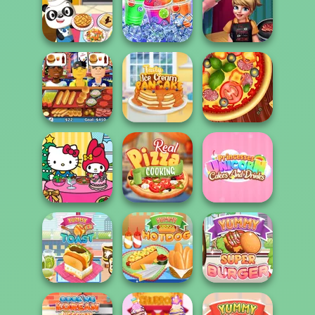
Tasty Cupcakes
Cooking
Chocolate Pizza
Super Burger 2
Dr Panda
Cook And
Restaurant
Rainbow Frozen
Decorate
Tasty Ice Cream
Hot Dog Bush
Pancake
Pizza Maker
Princesses
Hello Kitty and
Real Pizza
Unicorn Cakes
Friends: Xmas...
Cooking
And D...