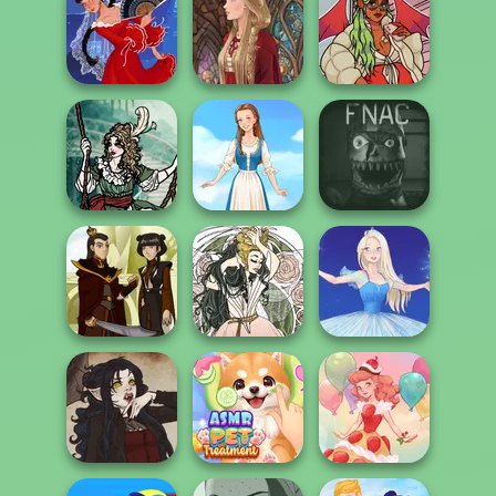
Evil Queen's
Revenge
A Girl And Her Pet
Portrait Maker
Flamenco Dancer
Medieval Doll
https://www.dolldivine.com/m
Moonlit
Five Nights At
Masquerade
Folklore Fashion
Christmas
Firebender Zuko
Forest Fae
Ice Ballerina