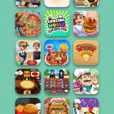
Burgeria
Shortcake
Caillou Chef
Nickelodeon
Grandma Recipe
Cooking Contest
Cupcake Shop
Ramen
Pie Real Life
Cooking World
Cooking
Reborn
Cooking Festival
Around the
Cooking Frenzy
Cooking Live
Worlds Pizza
Halloween
Cooking Chef -