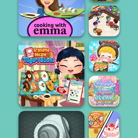
Sushi Roll
Sushi Rolls - Cooking with
Cooking
Restaurant
Emm...
Kitchen
ASMR Girl:
Livestream
Mukbang
Grandma Recipe Nigiri
Tiny Baker Ocean
Sushi
Jelly Cake