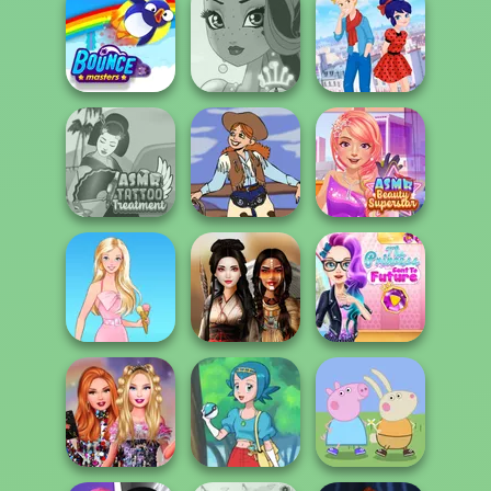
ASMR Pet
Gothic Heroine
Treatment
Dessert Girl
Ladybird Secret
Bouncemasters
Fairy Tale High
Identity Revea...
ASMR Tattoo
ASMR Beauty
Treatment
Cowgirl
Superstar
The Princess
Sent To The
Barbie
Battle Maidens
Futur...