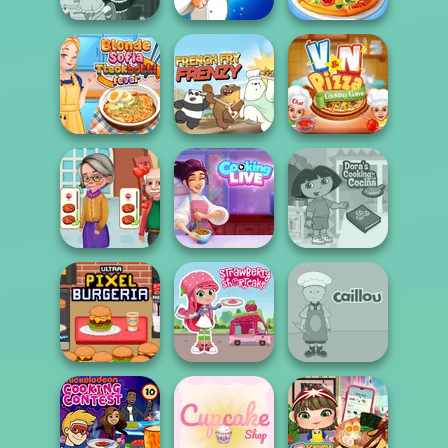
Devilish Cooking
Biryani Recipes
The Pizza Maker
Blonde Sofia:
V And N Pizza
Tteokbokki Fever
French Fry Frenzy
Cooking Game
Cooking
Cooking Live: Be
Dora Cooking in
Madness
a Chef&Cook
la Cucina
Ultra Pixel
Strawberry