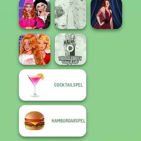
Peppa Pig
Bestie Birthday
Character
Surprise
Pokegirl
Creator
Fashion Wars
Monochrome Vs
Princess Gala
Rai...
Host
Pin-up Jessica
Bestie To The
COCKTAILSPEL
Rescue Breakup
The Celebrity Way
P...
Of Life
HAMBURGARSPEL