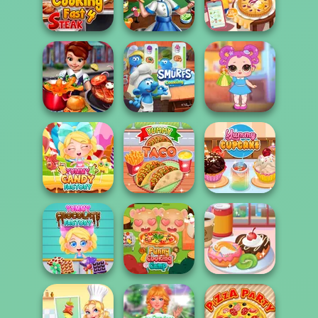
Hamburger
Cooking Fast 3:
Cooking Fast
Cooking Mania
Ribs and Panca...
Halloween
Cooking Fast 4
Grandma Recipe
Steak
Cooking Scene
Apple Pie
The Smurfs:
Baby Holly
Cooking Fast
Cooking
Feeding Time
Yummy Candy
Factory
Yummy Taco
Yummy Cupcake
Yummy