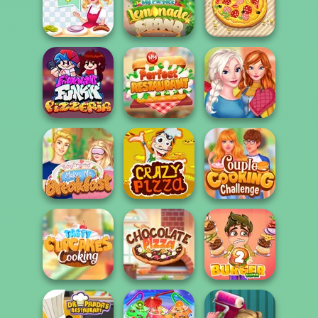
Chocolate
Funny Cooking
Yummy Donut
Factory
Camp
Factory
My Perfect
Michelin Star
Lemonade
Chef
Stand
Pizza Party
Sisters
My Perfect
Thanksgiving
FNF Pizzeria
Restaurant
Dinner
Boyfriend Makes
Couple Cooking
Me Breakfast
Crazy Pizza
Challenge