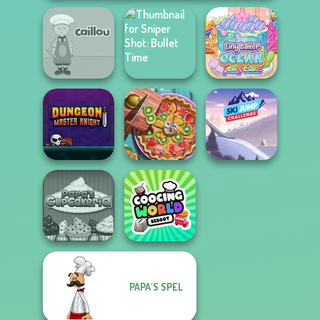
Sniper Shot:
Tiny Baker Ocean
Caillou Chef
Bullet Time
Jelly Cake
Dungeon Master
Pie Real Life
Ski Jump
Knight
Cooking
Challenge
PAPA'S SPEL
Papa's
Cooking World
Cupcakeria
Reborn