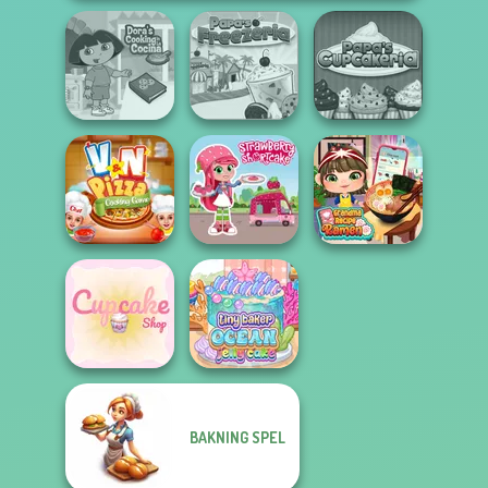
Dora Cooking in
Papa's
la Cucina
Papa's Freezeria
Cupcakeria
V And N Pizza
Strawberry
Grandma Recipe
Cooking Game
Shortcake
Ramen
BAKNING SPEL
Tiny Baker Ocean
Cupcake Shop
Jelly Cake