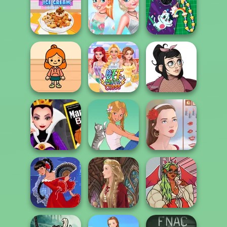
Cooking Korean
Yummy Churros
Yummy Super
Lesson
Ice Cream
Pizza
Princesses
Yummy Waffle
Cooking
DIY Phone Case
Ice Cream
Challenge:...
Shop
TB Avataria Life
Casual Icon
Girl
BFF Math Class
Maker
Evil Queen's
Revenge
A Girl And Her Pet
Portrait Maker