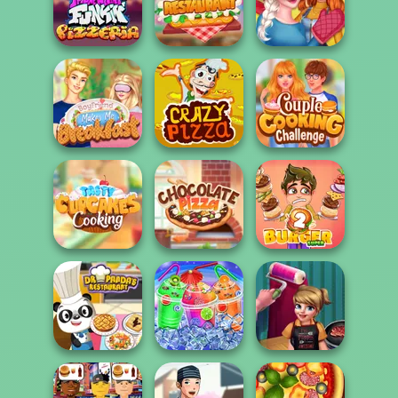
Michelin Star
Lemonade
Chef
Stand
Pizza Party
Sisters
My Perfect
Thanksgiving
FNF Pizzeria
Restaurant
Dinner
Boyfriend Makes
Couple Cooking
Me Breakfast
Crazy Pizza
Challenge
Tasty Cupcakes
Cooking
Chocolate Pizza
Super Burger 2