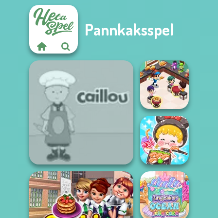
Pannkaksspel
Cooking
Restaurant
Kitchen
ASMR Girl:
Livestream
Caillou Chef
Mukbang