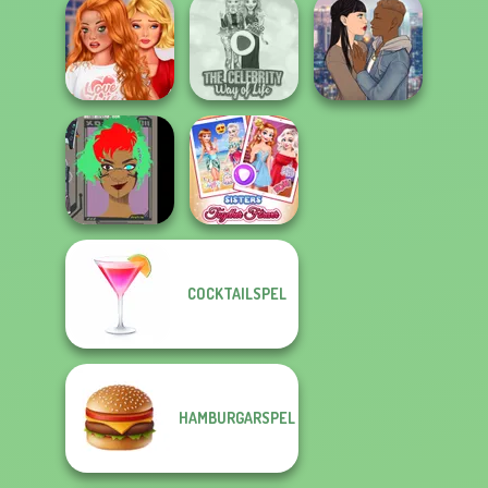
Fashion Wars
Monochrome Vs
Princess Gala
Rai...
Host
Pin-up Jessica
Bestie To The
Rescue Breakup
The Celebrity Way
All The Single
P...
Of Life
Ladies
COCKTAILSPEL
Cyber Character
Sisters Together
Creator
Forever
HAMBURGARSPEL