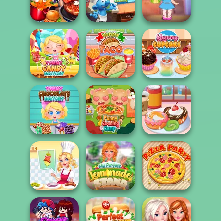
Grandma Recipe
Grandma Recipe
Cooking Scene
Apple Pie
Nigiri Sushi
The Smurfs:
Baby Holly
Cooking Fast
Cooking
Feeding Time
Yummy Candy
Factory
Yummy Taco
Yummy Cupcake
Yummy
Chocolate
Funny Cooking
Yummy Donut
Factory
Camp
Factory
My Perfect