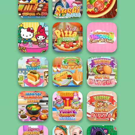
Dr Panda
Cook And
Restaurant
Rainbow Frozen
Decorate
Hot Dog Bush
Sushi Master
Pizza Maker
Princesses
Hello Kitty and
Real Pizza
Unicorn Cakes
Friends: Xmas...
Cooking
And D...
Yummy Super
Yummy Toast
Yummy Hotdog
Burger