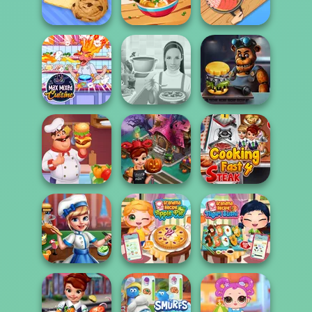
Emm...
Cooking
- Cooking wit...
Bakery Shop
Tasty Drop
Hot Pot Rush
Max Mixed
Cuisine
Whats For Dinner
FNAF Burger
Hamburger
Cooking Fast
Cooking Fast 4
Cooking Mania
Halloween
Steak