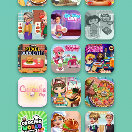
Blonde Sofia:
V And N Pizza
Tteokbokki Fever
French Fry Frenzy
Cooking Game
Cooking
Cooking Live: Be
Dora Cooking in
Madness
a Chef&Cook
la Cucina
Ultra Pixel
Strawberry
Nickelodeon
Burgeria
Shortcake
Cooking Contest
Grandma Recipe
Pie Real Life