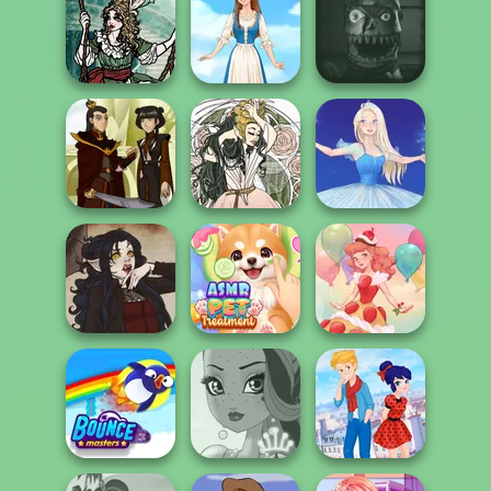
Flamenco Dancer
Medieval Doll
https://www.dolldivine.com/m
Moonlit
Five Nights At
Masquerade
Folklore Fashion
Christmas
Firebender Zuko
Forest Fae
Ice Ballerina
ASMR Pet
Gothic Heroine
Treatment
Dessert Girl