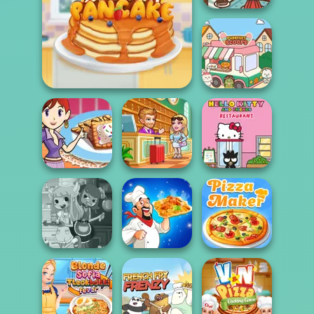
Paws & Pals
Diner
Tasty Ice Cream Pancake
Purr-fect Scoops
Sara's Cooking
Hotel Fever
Hello Kitty And
Class: Mini Pop...
Tycoon
Friends Restau...
Devilish Cooking
Biryani Recipes
The Pizza Maker