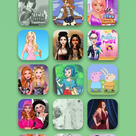
Ladybird Secret
Bouncemasters
Fairy Tale High
Identity Revea...
ASMR Tattoo
ASMR Beauty
Treatment
Cowgirl
Superstar
The Princess
Sent To The
Barbie
Battle Maidens
Futur...
Peppa Pig
Bestie Birthday
Character
Surprise
Pokegirl
Creator