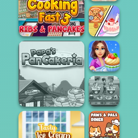
Tiny Baker Ocean
Jelly Cake
Cooking Fast 3: Ribs and
Dolly's
Restaurant
Panca...
Organising
Cooking Stories:
Fun Cafe
Cooking Cafe
Papa's Pancakeria
Food Chef