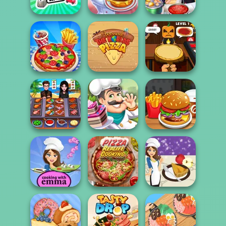
Cupcake Shop
Ramen
Cooking
Cooking World
Reborn
Cooking Festival
Cooking Frenzy
Around the
Halloween
Cooking Live
Worlds Pizza
Pizzeria
Cooking Chef -
Food Fever
Cake Shop
Burger Shop
Sushi Rolls -
Cooking with
Pizza Real Life
French Apple Pie