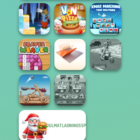
Gold Strike Icy
V And N Pizza
Xmas Mahjong
Cave
Cooking Game
Trio Solitaire
Folding Blocks
Moto Cabbie
Beaver Weaver
Puzzle
Simulator
JULMATLAGNINGSSPEL
Cooking Cafe
Clash of Stone
Food Chef