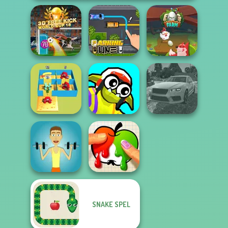
3D Free Kick
World Cup 18
Parking Line
Egg Farm
Alphabet Lore
Funny Blade &
Real Drift
Maze
Magic
Multiplayer
SNAKE SPEL
Muscle Clicker
Paint It