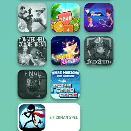
Tropical Cubes
Power
Gang Brawlers
2048
Badminton
Monster Hell:
Zombie Arena
Paper Flight
Jacksmith
STICKMAN SPEL
Five Nights At
Xmas Mahjong
Christmas
Trio Solitaire