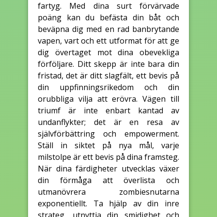
fartyg. Med dina surt förvärvade
poäng kan du befästa din båt och
beväpna dig med en rad banbrytande
vapen, vart och ett utformat för att ge
dig övertaget mot dina obevekliga
förföljare. Ditt skepp är inte bara din
fristad, det är ditt slagfält, ett bevis på
din uppfinningsrikedom och din
orubbliga vilja att erövra. Vägen till
triumf är inte enbart kantad av
undanflykter; det är en resa av
självförbättring och empowerment.
Ställ in siktet på nya mål, varje
milstolpe är ett bevis på dina framsteg.
När dina färdigheter utvecklas växer
din förmåga att överlista och
utmanövrera zombiesnutarna
exponentiellt. Ta hjälp av din inre
strateg, utnyttja din smidighet och