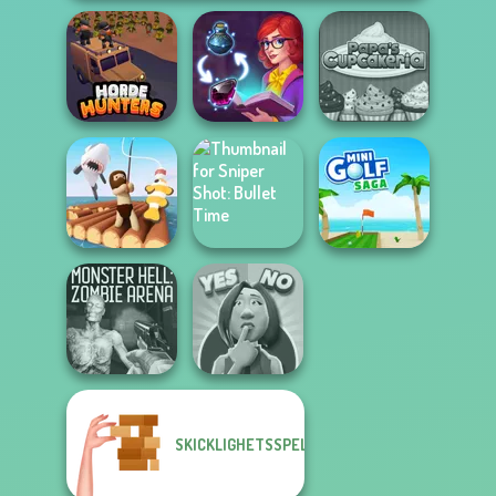
Papa's
Horde Hunters
Sorting Sorcery
Cupcakeria
Sniper Shot:
Raft Life
Bullet Time
Mini Golf Saga
SKICKLIGHETSSPEL
Monster Hell:
Yes or No
Zombie Arena
Challenge