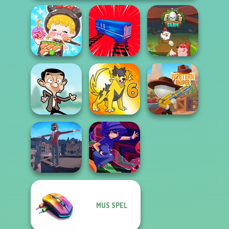
ASMR Girl:
Livestream
Mukbang
Train Drift
Egg Farm
Mr Bean Jump
Dynamons 6
Western Sniper
MUS SPEL
Backflip Maniac
Mirror Wizard