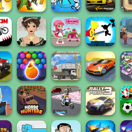
Steel
P...
Elevator Fight
Beac
Stickman Rogue
ns 6
Dynamons 7
Online
Mr. Racer
Canyo
Belle Époque
Strawberry
Stickman The
Last D
3M
Costume Creator
Shortcake
Flash
Su
Muddy
Bubble Shooter
Madness Driver
ks
HD 3
The Cargo
Vertigo City
Pocke