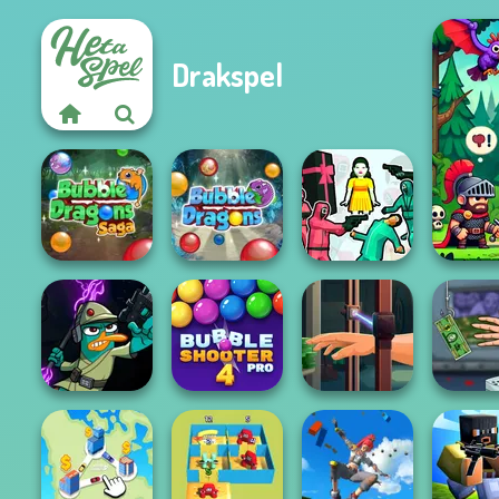
Drakspel
Bubble Dragons
Squid Battle
Saga
Bubble Dragons
Simulator
Agent P Rebel
Bubble Shooter
Hand Me The
Handl
Spy
Pro 4
Goods
Million