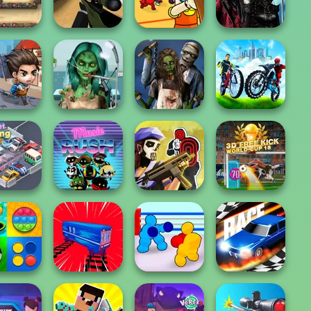
h City 2
P...
P...
P...
Twilight
Survival 456 But
Enchantment
n Defence
Deadshot.io
It Impostor
Vampire R...
Ghoulish To
ay On Earth
Gorgeous Cool
Zombie
City Bike Racing
rvival
Zomb...
Romance
Champion
Tom Clancy's
3D Free Kick
t Parking
Music Rush
Shootout
World Cup 18