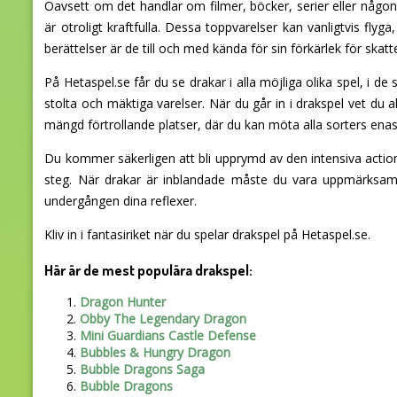
Oavsett om det handlar om filmer, böcker, serier eller någon
är otroligt kraftfulla. Dessa toppvarelser kan vanligtvis f
berättelser är de till och med kända för sin förkärlek för skatte
På Hetaspel.se får du se drakar i alla möjliga olika spel, i d
stolta och mäktiga varelser. När du går in i drakspel vet du
mängd förtrollande platser, där du kan möta alla sorters ena
Du kommer säkerligen att bli upprymd av den intensiva action
steg. När drakar är inblandade måste du vara uppmärksam
undergången dina reflexer.
Kliv in i fantasiriket när du spelar drakspel på Hetaspel.se.
Här är de mest populära drakspel:
Dragon Hunter
Obby The Legendary Dragon
Mini Guardians Castle Defense
Bubbles & Hungry Dragon
Bubble Dragons Saga
Bubble Dragons