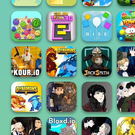
Only Up 3D
Alphabet Lore
Parkour Go
State Connect
Maze
Ascend
Poxel
Om Nom 
Fruit Party
Color Fill 3D
Rise Up
3D
Manga Cr
Vampire 
Kour.io
Dynamons 5
Jacksmith
P...
Manga Creator
Manga Cr
Vampire Hunter
Vampire 