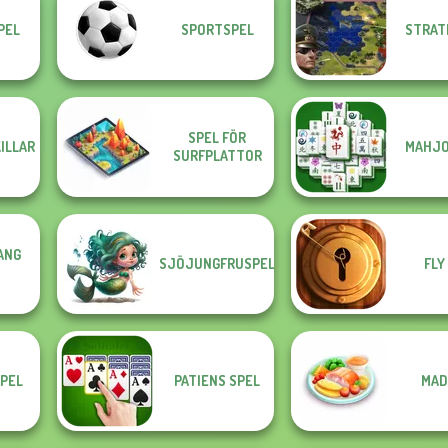
PEL
SPORTSPEL
STRAT
SPEL FÖR
KILLAR
MAHJO
SURFPLATTOR
ANG
SJÖJUNGFRUSPEL
FLY
PEL
PATIENS SPEL
MAD