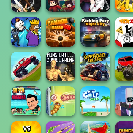
Dynamons 8
Vectaria.io
P...
P...
Manga Creator
Manga Creator
Vampire Hunter
Vampire Hunter
P...
Bloxd.io
P...
Dynamo
Parking Fury 3D:
Murder
Cannon Balls 3D
Night City
Vex X
Hill Climbing
Monster Hell:
Offroad 
Mania
Zombie Arena
Offroad Island
Truc