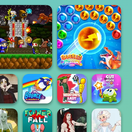
ini Guardians Castle
Defense
Bubbles & Hungry Dragon
Cut The Rope
c Heroine
Bouncemasters
Who Dies Last
Magic