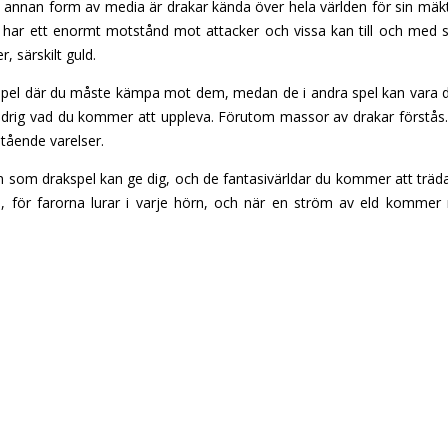
 annan form av media är drakar kända över hela världen för sin mäkti
lyga, har ett enormt motstånd mot attacker och vissa kan till och m
r, särskilt guld.
e spel där du måste kämpa mot dem, medan de i andra spel kan vara din
 aldrig vad du kommer att uppleva. Förutom massor av drakar förstås.
stående varelser.
 som drakspel kan ge dig, och de fantasivärldar du kommer att träda 
, för farorna lurar i varje hörn, och när en ström av eld kommer