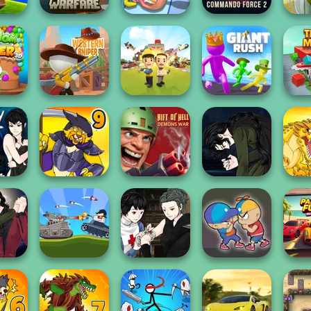
Minecraft Pixel
Commando
Da
.io
Warfare
Teeth Runner
Force 2
C
Tower
Western Sniper
Idle Inventor
Giant Rush!
Tra
eator
Manga Creator
Hunter
Rift of Hell:
Vampire Hunter
Dynamons 9
Demons War
P...
Dyn
eator
Manga Creator
Hunter
Battle Of Tank
Vampire Hunter
Parkin