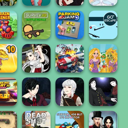
rk Mage
Casual Magic
Marie Antoinette
reator
Tower Fall
Maker 2.0
2.0
in Miner
Survev.io
Parking Jam
Go Escape
Manga Creator
Vampire Hunter
Carnage Battle
Rapunzel
amons 10
P...
Arena
Zombie Curse
Manga Creator
Manga Creator
Manga Creator
g Fury 3D:
Vampire Hunter
Vampire Hunter
Vampire Hunter