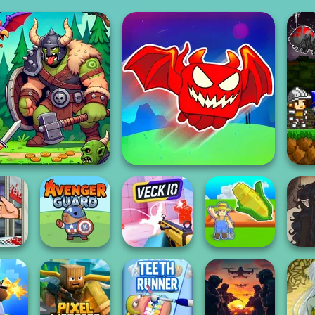
Obby The Legendary
M
Dragon Hunter
Dragon
ess
My Garden
aire
Avenger Guard
Veck.io
Journey
Gothi