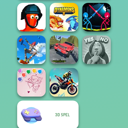
Stick Duel:
Funny Shooter
Dynamons 8
Medieval Wars
Only Up 3D
Indian SUV
Parkour Go
Offroad
Yes or No
Ascend
Simulator
Challenge
3D SPEL
Bubble Shooter
Valentine
Bike Jump