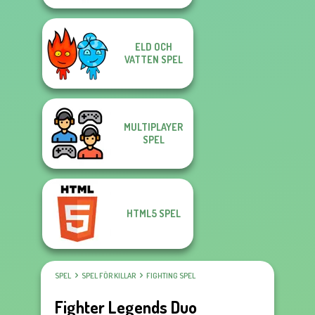
ELD OCH
VATTEN SPEL
MULTIPLAYER
SPEL
HTML5 SPEL
SPEL
SPEL FÖR KILLAR
FIGHTING SPEL
Fighter Legends Duo