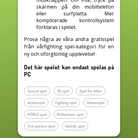
musknappen. Om inte, tryck på
skärmen på din mobiltelefon
eller surfplatta. Mer
komplicerade kontrollsystem
förklaras i spelet.
Prova några av våra andra gratisspel
från vårfighting spel-kategori för en
ny och oförglömlig upplevelse!
Det här spelet kan endast spelas på
PC
Casual spel
3D spel
Spel för killar
Actionspel
Fighting spel
Onlinespel
HTML5 spel
Multiplayer spel
Två spelare spel
WebGL spel