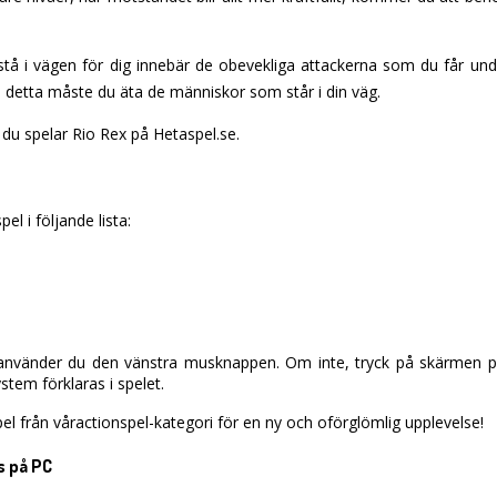
tå i vägen för dig innebär de obevekliga attackerna som du får und
a detta måste du äta de människor som står i din väg.
du spelar Rio Rex på Hetaspel.se.
el i följande lista:
vänder du den vänstra musknappen. Om inte, tryck på skärmen på d
tem förklaras i spelet.
el från våractionspel-kategori för en ny och oförglömlig upplevelse!
s på PC