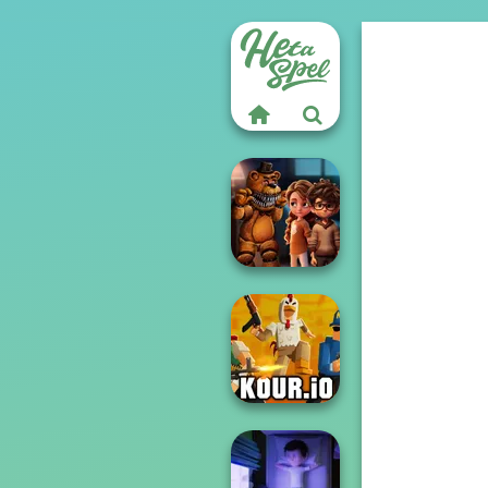
FNAF Horror At
Home