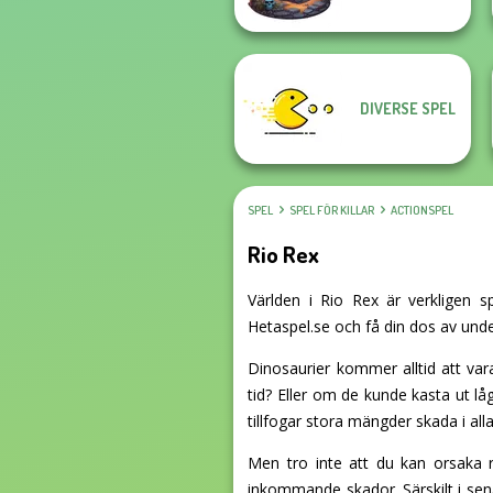
DIVERSE SPEL
SPEL
SPEL FÖR KILLAR
ACTIONSPEL
Rio Rex
Världen i Rio Rex är verkligen s
Hetaspel.se och få din dos av under
Dinosaurier kommer alltid att var
tid? Eller om de kunde kasta ut l
tillfogar stora mängder skada i alla
Men tro inte att du kan orsaka r
inkommande skador. Särskilt i sena