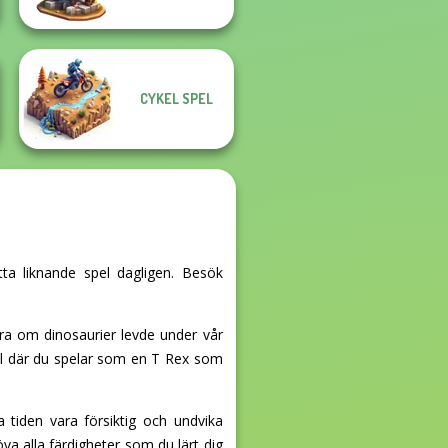
CYKEL SPEL
tta liknande spel dagligen. Besök
ara om dinosaurier levde under vår
pel där du spelar som en T Rex som
 tiden vara försiktig och undvika
va alla färdigheter som du lärt dig