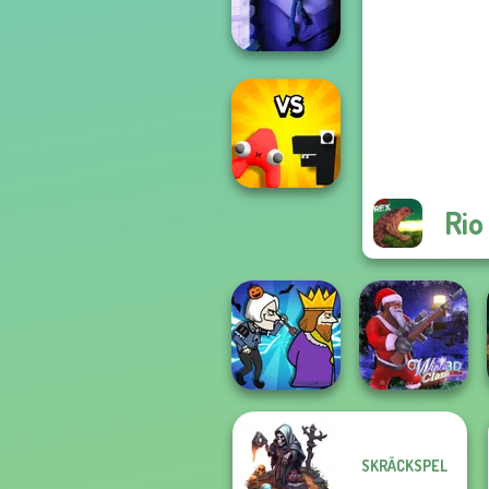
Kour.io
Cursed Dreams
Rio
Alphabet: Merge
And Fight
SKRÄCKSPEL
Murder
Winter Clash 3D