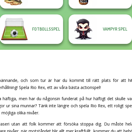
FOTBOLLSSPEL
VAMPYR SPEL
pännande, och som tur är har du kommit till rätt plats för att hi
hållning! Spela Rio Rex, ett av våra bästa actionspel!
a häftiga, men har du någonsin funderat på hur häftigt det skulle v
ågor ur sina munnar? Tänk inte längre och spela Rio Rex, ett roligt s
 möjliga olika nivåer.
aseri utan att folk kommer att försöka stoppa dig. Du måste hela
re nivåer, när motståndet blir allt mer kraftfullt, kommer du att behö