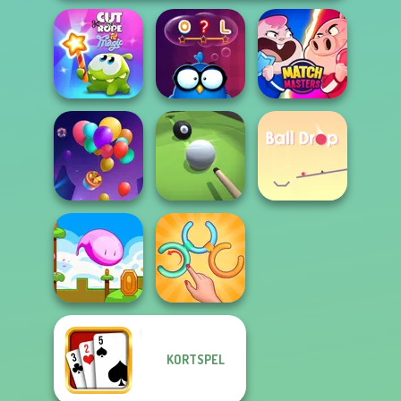
Cut The Rope
Magic
Words with Owl
Match Masters
Balloon Match 3D
Pool Master 3D
Ball Drop
KORTSPEL
Untangle Rings
Mini Steps
Master