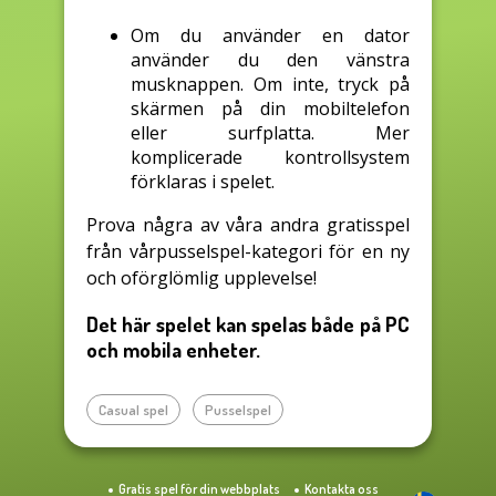
Om du använder en dator
använder du den vänstra
musknappen. Om inte, tryck på
skärmen på din mobiltelefon
eller surfplatta. Mer
komplicerade kontrollsystem
förklaras i spelet.
Prova några av våra andra gratisspel
från vårpusselspel-kategori för en ny
och oförglömlig upplevelse!
Det här spelet kan spelas både på PC
och mobila enheter.
Casual spel
Pusselspel
Gratis spel för din webbplats
Kontakta oss