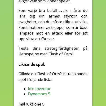
avgör vem som vinner spelet.
Som varje bra befälhavare måste du
lära dig din armés styrkor och
svagheter, och du måste räkna ut vilka
kombinationer av trupper som är bäst
lämpade mot en attack eller för att
upprätta ett försvar.
Testa dina strategifärdigheter på
Hetaspel.se med Clash of Orcs!
Liknande spel:
Gillade du Clash of Orcs? Hitta liknande
spel i följande lista:
Idle Inventor
Dynamons 5
Instruktioner: