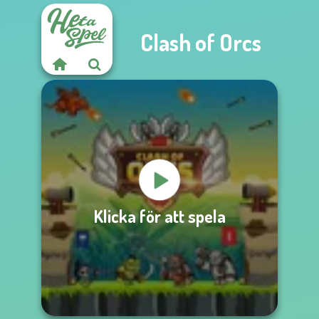
Clash of Orcs
Klicka för att spela