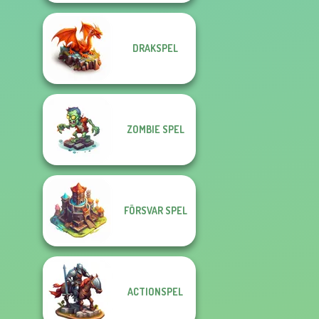
DRAKSPEL
ZOMBIE SPEL
FÖRSVAR SPEL
ACTIONSPEL