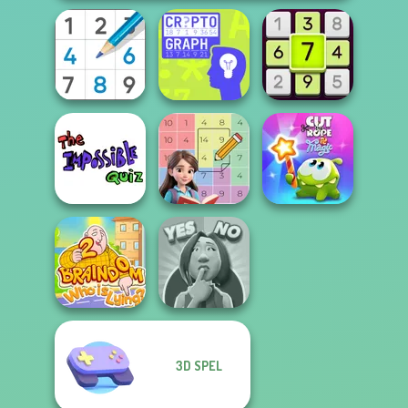
Sudoku Royal
Cryptograph
Daily Sudoku
The Impossible
Cut The Rope
Quiz Classic
Sum Master
Magic
3D SPEL
Braindom 2:
Yes or No
Who is Lying?
Challenge