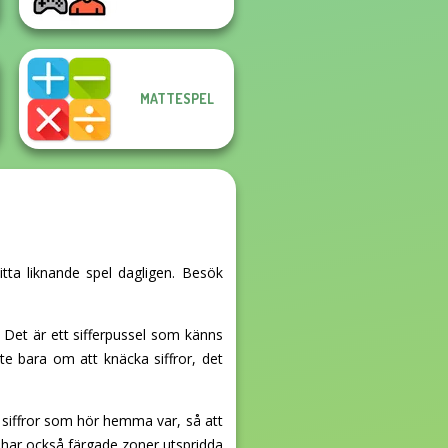
MATTESPEL
itta liknande spel dagligen. Besök
 Det är ett sifferpussel som känns
e bara om att knäcka siffror, det
ilka siffror som hör hemma var, så att
 har också färgade zoner utspridda