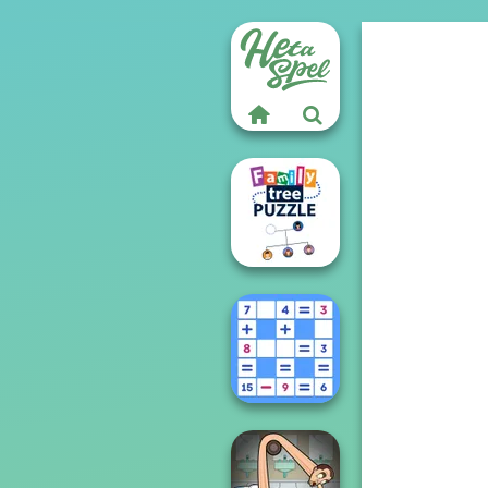
Family Tree
Puzzle
Mathematical