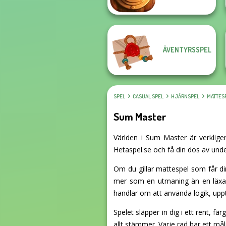
ÄVENTYRSSPEL
SPEL
CASUAL SPEL
HJÄRNSPEL
MATTES
Sum Master
Världen i Sum Master är verkligen
Hetaspel.se och få din dos av unde
Om du gillar
mattespel
som får din
mer som en utmaning än en läxa, 
handlar om att använda logik, upp
Spelet släpper in dig i ett rent, fär
allt stämmer. Varje rad har ett m