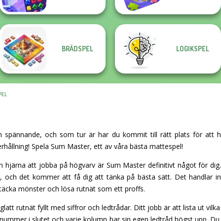
BRÄDSPEL
LOGIKSPEL
PEL
 spännande, och som tur är har du kommit till rätt plats för att h
rhållning! Spela Sum Master, ett av våra bästa mattespel!
 hjärna att jobba på högvarv är Sum Master definitivt något för dig.
och det kommer att få dig att tänka på bästa sätt. Det handlar int
täcka mönster och lösa rutnät som ett proffs.
gglatt rutnät fyllt med siffror och ledtrådar. Ditt jobb är att lista ut v
ålnummer i slutet och varje kolumn har sin egen ledtråd högst upp. Du