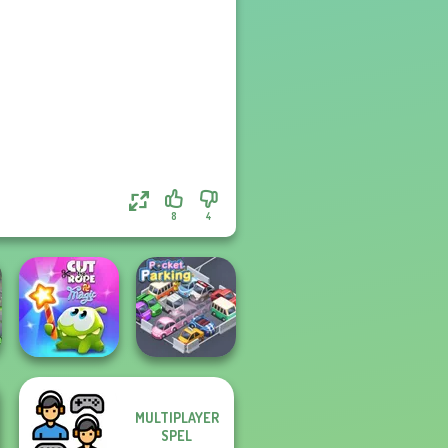
8
4
MULTIPLAYER
Cut The Rope
SPEL
Magic
Pocket Parking