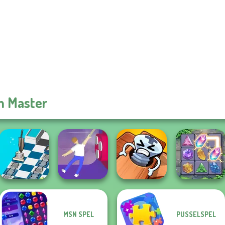
 Master
MSN SPEL
PUSSELSPEL
Dusty Maze
Pin Master: Screw
Hunter
Balance It
Puzzle Quest
Crystal Connect