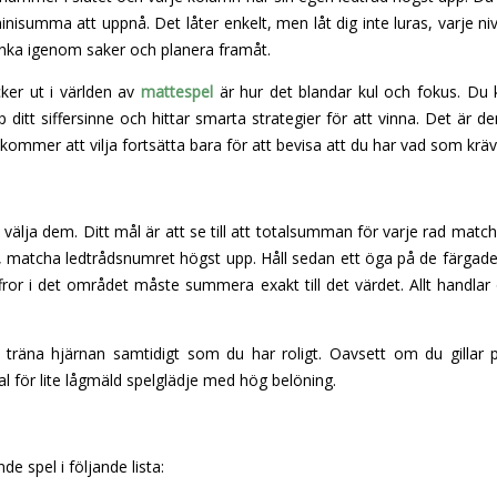
nisumma att uppnå. Det låter enkelt, men låt dig inte luras, varje 
änka igenom saker och planera framåt.
ker ut i världen av
mattespel
är hur det blandar kul och fokus. Du 
p ditt siffersinne och hittar smarta strategier för att vinna. Det är
 kommer att vilja fortsätta bara för att bevisa att du har vad som kräv
tt välja dem. Ditt mål är att se till att totalsumman för varje rad match
 matcha ledtrådsnumret högst upp. Håll sedan ett öga på de färgade
siffror i det området måste summera exakt till det värdet. Allt handla
t träna hjärnan samtidigt som du har roligt. Oavsett om du gillar p
al för lite lågmäld spelglädje med hög belöning.
de spel i följande lista: