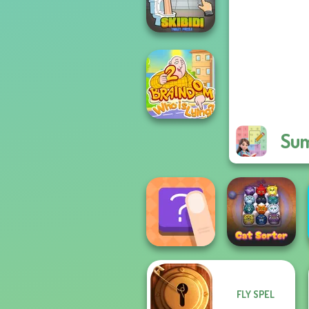
Crossword
Skibidi Toilet
Puzzle
Sum
Braindom 2:
Who is Lying?
FLY SPEL
The Shape
Cat Sorter Puzzle